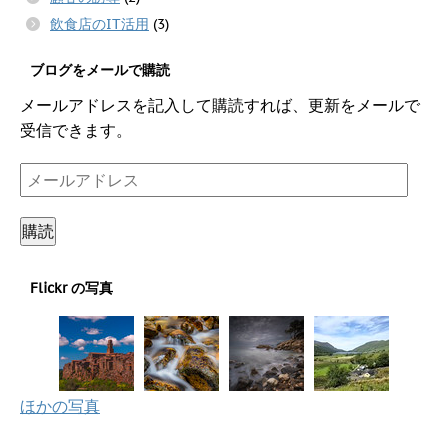
飲食店のIT活用
(3)
ブログをメールで購読
メールアドレスを記入して購読すれば、更新をメールで
受信できます。
メ
ー
ル
購読
ア
ド
Flickr の写真
レ
ス
ほかの写真