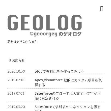
武器は走りながら拾え
お知らせ
2020.10.30
plogで有料記事を作ってみよう
2019.07.18
Apex,Visualforce 動的にカスタム項目を取
得する
2019.07.03
Salesforceのフローでは大文字小文字が正
確に判定される
2019.03.20
Salesforceで多対多のコネクションを張る