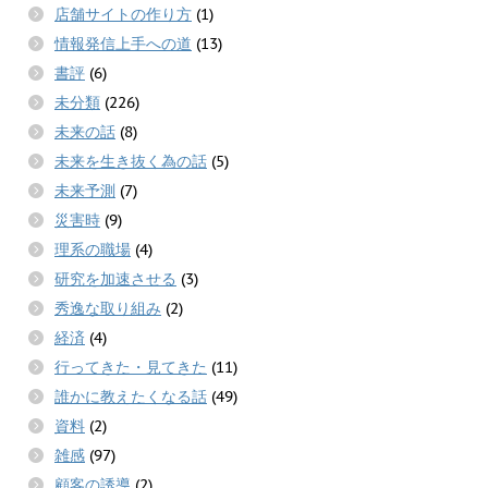
店舗サイトの作り方
(1)
情報発信上手への道
(13)
書評
(6)
未分類
(226)
未来の話
(8)
未来を生き抜く為の話
(5)
未来予測
(7)
災害時
(9)
理系の職場
(4)
研究を加速させる
(3)
秀逸な取り組み
(2)
経済
(4)
行ってきた・見てきた
(11)
誰かに教えたくなる話
(49)
資料
(2)
雑感
(97)
顧客の誘導
(2)