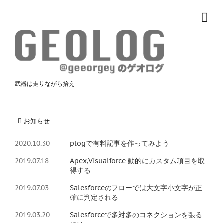
武器は走りながら拾え
お知らせ
2020.10.30
plogで有料記事を作ってみよう
2019.07.18
Apex,Visualforce 動的にカスタム項目を取
得する
2019.07.03
Salesforceのフローでは大文字小文字が正
確に判定される
2019.03.20
Salesforceで多対多のコネクションを張る