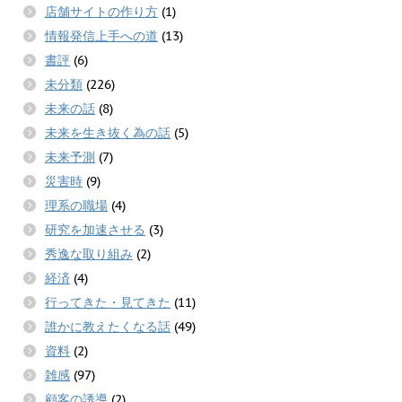
店舗サイトの作り方
(1)
情報発信上手への道
(13)
書評
(6)
未分類
(226)
未来の話
(8)
未来を生き抜く為の話
(5)
未来予測
(7)
災害時
(9)
理系の職場
(4)
研究を加速させる
(3)
秀逸な取り組み
(2)
経済
(4)
行ってきた・見てきた
(11)
誰かに教えたくなる話
(49)
資料
(2)
雑感
(97)
顧客の誘導
(2)