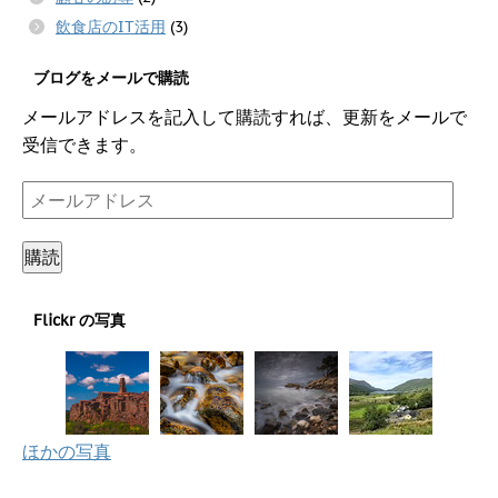
飲食店のIT活用
(3)
ブログをメールで購読
メールアドレスを記入して購読すれば、更新をメールで
受信できます。
メ
ー
ル
購読
ア
ド
Flickr の写真
レ
ス
ほかの写真