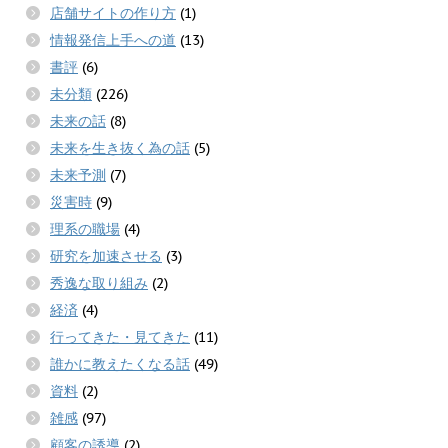
店舗サイトの作り方
(1)
情報発信上手への道
(13)
書評
(6)
未分類
(226)
未来の話
(8)
未来を生き抜く為の話
(5)
未来予測
(7)
災害時
(9)
理系の職場
(4)
研究を加速させる
(3)
秀逸な取り組み
(2)
経済
(4)
行ってきた・見てきた
(11)
誰かに教えたくなる話
(49)
資料
(2)
雑感
(97)
顧客の誘導
(2)