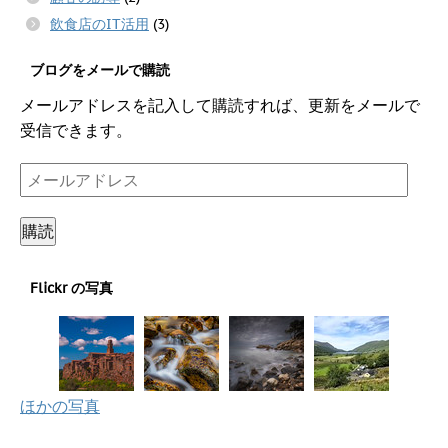
飲食店のIT活用
(3)
ブログをメールで購読
メールアドレスを記入して購読すれば、更新をメールで
受信できます。
メ
ー
ル
購読
ア
ド
Flickr の写真
レ
ス
ほかの写真