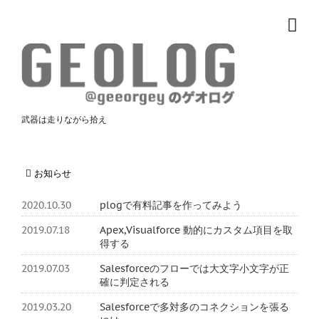
武器は走りながら拾え
お知らせ
2020.10.30
plogで有料記事を作ってみよう
2019.07.18
Apex,Visualforce 動的にカスタム項目を取
得する
2019.07.03
Salesforceのフローでは大文字小文字が正
確に判定される
2019.03.20
Salesforceで多対多のコネクションを張る