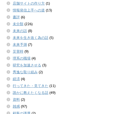
店舗サイトの作り方
(1)
情報発信上手への道
(13)
書評
(6)
未分類
(226)
未来の話
(8)
未来を生き抜く為の話
(5)
未来予測
(7)
災害時
(9)
理系の職場
(4)
研究を加速させる
(3)
秀逸な取り組み
(2)
経済
(4)
行ってきた・見てきた
(11)
誰かに教えたくなる話
(49)
資料
(2)
雑感
(97)
顧客の誘導
(2)