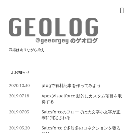
武器は走りながら拾え
お知らせ
2020.10.30
plogで有料記事を作ってみよう
2019.07.18
Apex,Visualforce 動的にカスタム項目を取
得する
2019.07.03
Salesforceのフローでは大文字小文字が正
確に判定される
2019.03.20
Salesforceで多対多のコネクションを張る