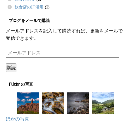
飲食店のIT活用
(3)
ブログをメールで購読
メールアドレスを記入して購読すれば、更新をメールで
受信できます。
メ
ー
ル
購読
ア
ド
Flickr の写真
レ
ス
ほかの写真