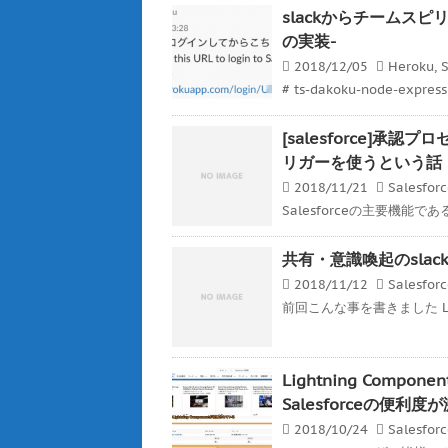
slackからチームスピリッ
の実装-
2018/12/05
Heroku
,
S
# ts-dakoku-node-expre
[salesforce]
リガーを使うという話
2018/11/21
Salesfor
Salesforceの主要機能
共有・意識喚起のslackと
2018/11/12
Salesfor
前回こんな事を書きました Ligh
Lightning Co
Salesforceの便利
2018/10/24
Salesfor