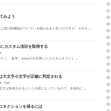
ってみよう
に投げ銭機能がついている物があると思うのですが、それを ...
ce 動的にカスタム項目を取得する
ce
。 参考：sobjectを利用したカスタムオブジェ ...
ローでは大文字小文字が正確に判定される
ce
,
Tips
文字は無視されるという仕様になっているので、全体的に ...
対多のコネクションを張るには