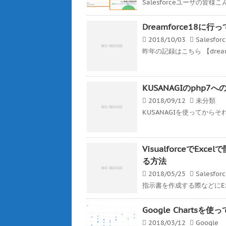
Salesforceユーザの皆様こんば
Dreamforce18に行
2018/10/03
Salesfor
昨年の記録はこちら 【dreamf
KUSANAGIのphp
2018/09/12
未分類
KUSANAGIを使ってから
VisualforceでE
る方法
2018/05/25
Salesfor
指示書を作成する際などにEx
Google Charts
2018/03/12
Google