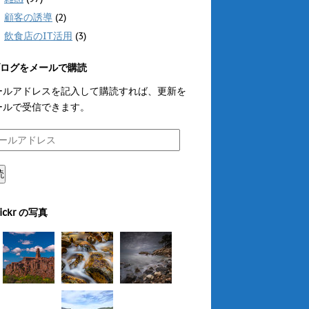
顧客の誘導
(2)
飲食店のIT活用
(3)
ログをメールで購読
ールアドレスを記入して購読すれば、更新を
ールで受信できます。
読
lickr の写真