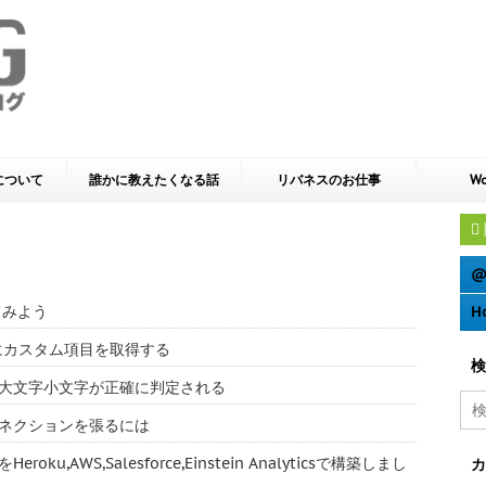
yについて
誰かに教えたくなる話
リバネスのお仕事
Wo
@
てみよう
H
e 動的にカスタム項目を取得する
検
ーでは大文字小文字が正確に判定される
多のコネクションを張るには
u,AWS,Salesforce,Einstein Analyticsで構築しまし
カ