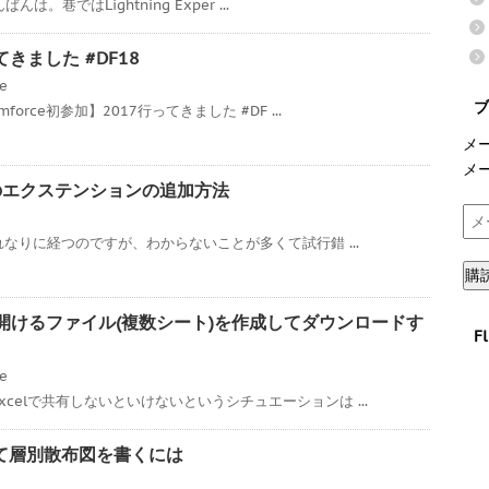
んは。巷ではLightning Exper ...
ってきました #DF18
ce
ブ
orce初参加】2017行ってきました #DF ...
メ
メ
7へのエクステンションの追加方法
メ
ー
それなりに経つのですが、わからないことが多くて試行錯 ...
ル
購
ア
ド
xcelで開けるファイル(複数シート)を作成してダウンロードす
F
レ
ス
ce
celで共有しないといけないというシチュエーションは ...
を使って層別散布図を書くには