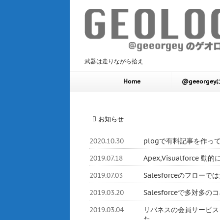
武器は走りながら拾え
Home
@geeorge
お知らせ
2020.10.30
plogで有料記事を作っ
2019.07.18
Apex,Visualforc
2019.07.03
Salesforceのフロ
2019.03.20
Salesforceで多対
2019.03.04
リバネスの会員サービスをHerok
た