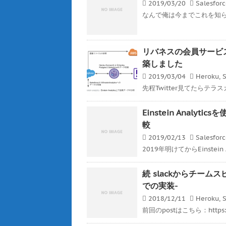
2019/03/20
Salesfor
なんで俺は今までこれを知らなか
リバネスの会員サービスをHero
築しました
2019/03/04
Heroku
,
S
先程Twitter見てたらテラ
Einstein Analyt
較
2019/02/13
Salesfor
2019年明けてからEinstein 
続 slackからチームスピ
での実装-
2018/12/11
Heroku
,
S
前回のpostはこちら：https://ge