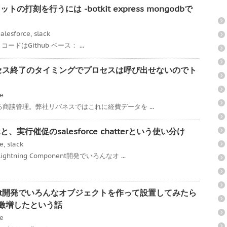
トの打刻を行うには -botkit express mongodbで
alesforce
,
slack
ss コードはGithub ベース： ...
承認プロセス終了のタイミングでプロセスは呼び出せないのでト
ce
である商談管理。弊社リバネスではこれに経費データを ...
、実行催促のsalesforce chatterという使い分け
ce
,
slack
tning Component開発でいろんなオ ...
mponent開発でいろんなオブジェクトを作って設置してみたら
度が激増したという話
ce