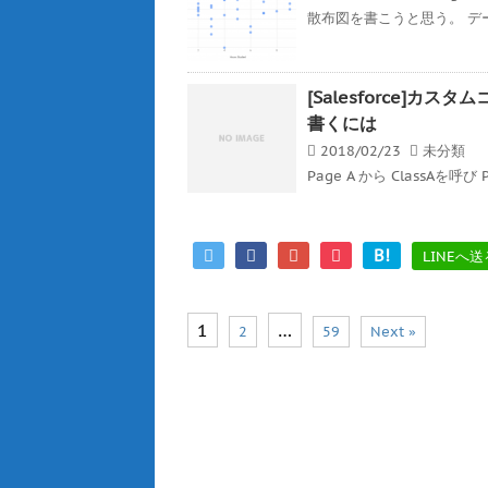
散布図を書こうと思う。 デ
[Salesforce]
書くには
2018/02/23
未分類
Page A から ClassAを呼び 
B!
LINEへ送
1
…
2
59
Next »