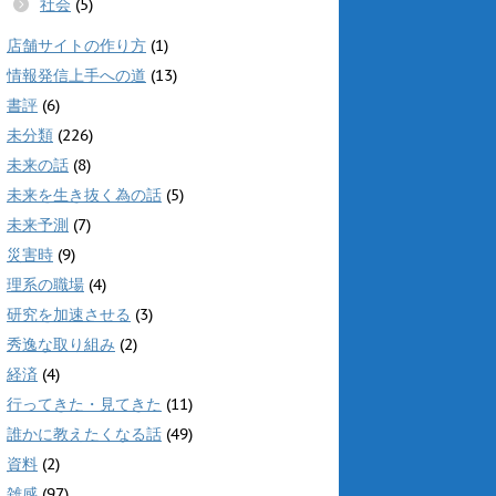
社会
(5)
店舗サイトの作り方
(1)
情報発信上手への道
(13)
書評
(6)
未分類
(226)
未来の話
(8)
未来を生き抜く為の話
(5)
未来予測
(7)
災害時
(9)
理系の職場
(4)
研究を加速させる
(3)
秀逸な取り組み
(2)
経済
(4)
行ってきた・見てきた
(11)
誰かに教えたくなる話
(49)
資料
(2)
雑感
(97)