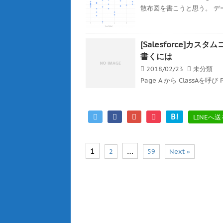
散布図を書こうと思う。 デ
[Salesforce]
書くには
2018/02/23
未分類
Page A から ClassAを呼び 
B!
LINEへ送
1
…
2
59
Next »