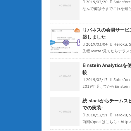
2019/03/20
Salesfor
なんで俺は今までこれを知らなか
リバネスの会員サービスをHero
築しました
2019/03/04
Heroku
,
S
先程Twitter見てたらテラ
Einstein Analyt
較
2019/02/13
Salesfor
2019年明けてからEinstein 
続 slackからチームスピ
での実装-
2018/12/11
Heroku
,
S
前回のpostはこちら：https://ge