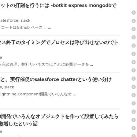
トの打刻を行うには -botkit express mongodbで
alesforce
,
slack
ss コードはGithub ベース： ...
承認プロセス終了のタイミングでプロセスは呼び出せないのでト
ce
である商談管理。弊社リバネスではこれに経費データを ...
、実行催促のsalesforce chatterという使い分け
ce
,
slack
tning Component開発でいろんなオ ...
mponent開発でいろんなオブジェクトを作って設置してみたら
度が激増したという話
ce