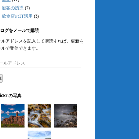
顧客の誘導
(2)
飲食店のIT活用
(3)
ログをメールで購読
ールアドレスを記入して購読すれば、更新を
ールで受信できます。
読
lickr の写真