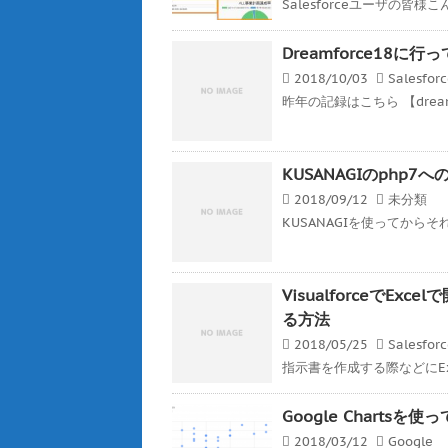
Salesforceユーザの皆様こんば
Dreamforce18に行
2018/10/03
Salesfor
昨年の記録はこちら 【dreamf
KUSANAGIのphp
2018/09/12
未分類
KUSANAGIを使ってから
VisualforceでE
る方法
2018/05/25
Salesfor
指示書を作成する際などにEx
Google Charts
2018/03/12
Google