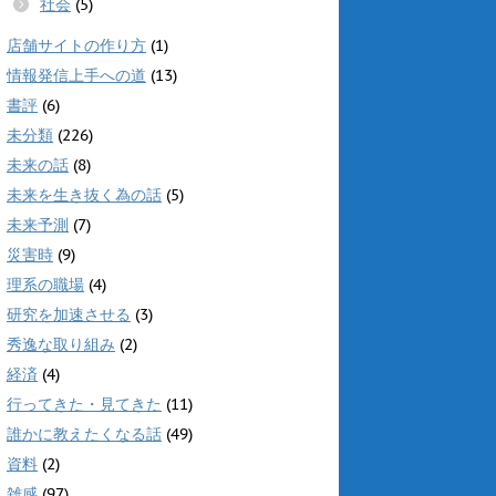
社会
(5)
店舗サイトの作り方
(1)
情報発信上手への道
(13)
書評
(6)
未分類
(226)
未来の話
(8)
未来を生き抜く為の話
(5)
未来予測
(7)
災害時
(9)
理系の職場
(4)
研究を加速させる
(3)
秀逸な取り組み
(2)
経済
(4)
行ってきた・見てきた
(11)
誰かに教えたくなる話
(49)
資料
(2)
雑感
(97)