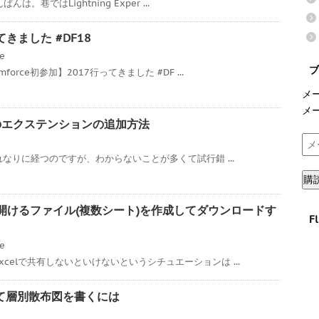
んは。巷ではLightning Exper ...
ってきました #DF18
ce
ブ
orce初参加】2017行ってきました #DF ...
メ
メ
7へのエクステンションの追加方法
メ
ー
それなりに経つのですが、わからないことが多くて試行錯 ...
ル
購
ア
ド
xcelで開けるファイル(複数シート)を作成してダウンロードす
F
レ
ス
ce
celで共有しないといけないというシチュエーションは ...
を使って層別散布図を書くには