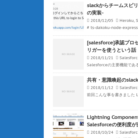
slackからチームスピリッ
の実装-
2018/12/05
Heroku
,
S
# ts-dakoku-node-expre
[salesforce]
リガーを使うという話
2018/11/21
Salesfor
Salesforceの主要機能
共有・意識喚起のslackと
2018/11/12
Salesfor
前回こんな事を書きました Ligh
Lightning Co
Salesforceの便利
2018/10/24
Salesfor