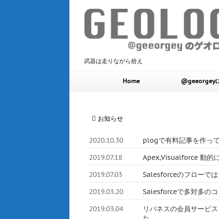
武器は走りながら拾え
Home
@geeorge
お知らせ
2020.10.30
plogで有料記事を作っ
2019.07.18
Apex,Visualforc
2019.07.03
Salesforceのフロ
2019.03.20
Salesforceで多対
2019.03.04
リバネスの会員サービスをHerok
た