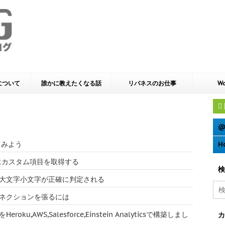
yについて
誰かに教えたくなる話
リバネスのお仕事
Wo
@
てみよう
H
e 動的にカスタム項目を取得する
検
ーでは大文字小文字が正確に判定される
多のコネクションを張るには
u,AWS,Salesforce,Einstein Analyticsで構築しまし
カ