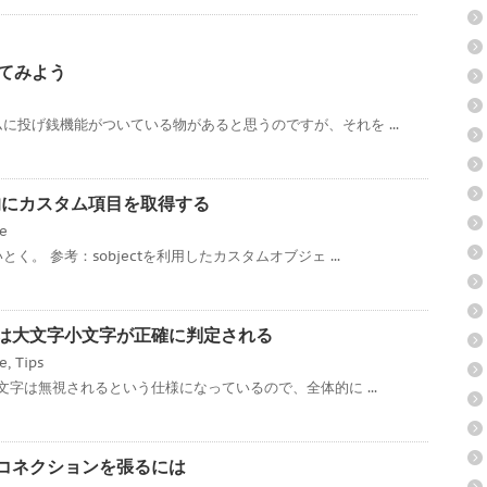
ってみよう
に投げ銭機能がついている物があると思うのですが、それを ...
ce 動的にカスタム項目を取得する
ce
。 参考：sobjectを利用したカスタムオブジェ ...
ローでは大文字小文字が正確に判定される
ce
,
Tips
文字は無視されるという仕様になっているので、全体的に ...
対多のコネクションを張るには