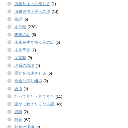
店舗サイトの作り方
(1)
情報発信上手への道
(13)
書評
(6)
未分類
(226)
未来の話
(8)
未来を生き抜く為の話
(5)
未来予測
(7)
災害時
(9)
理系の職場
(4)
研究を加速させる
(3)
秀逸な取り組み
(2)
経済
(4)
行ってきた・見てきた
(11)
誰かに教えたくなる話
(49)
資料
(2)
雑感
(97)
顧客の誘導
(2)