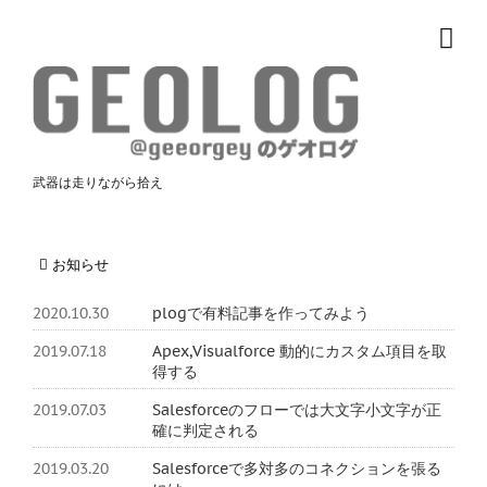
武器は走りながら拾え
お知らせ
2020.10.30
plogで有料記事を作ってみよう
2019.07.18
Apex,Visualforce 動的にカスタム項目を取
得する
2019.07.03
Salesforceのフローでは大文字小文字が正
確に判定される
2019.03.20
Salesforceで多対多のコネクションを張る