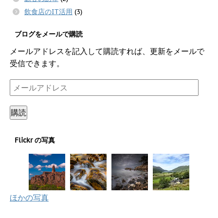
飲食店のIT活用
(3)
ブログをメールで購読
メールアドレスを記入して購読すれば、更新をメールで
受信できます。
メ
ー
ル
購読
ア
ド
Flickr の写真
レ
ス
ほかの写真