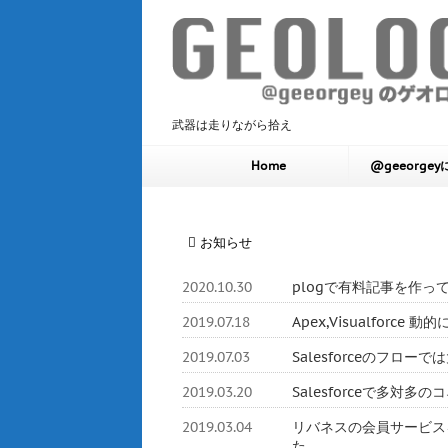
武器は走りながら拾え
Home
@geeorge
お知らせ
2020.10.30
plogで有料記事を作っ
2019.07.18
Apex,Visualforc
2019.07.03
Salesforceのフロ
2019.03.20
Salesforceで多対
2019.03.04
リバネスの会員サービスをHerok
た