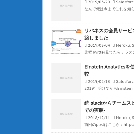
2019/03/20
Salesfor
なんで俺は今までこれを知らなか
リバネスの会員サービスをHero
築しました
2019/03/04
Heroku
,
S
先程Twitter見てたらテラ
Einstein Analyt
較
2019/02/13
Salesfor
2019年明けてからEinstein 
続 slackからチームスピ
での実装-
2018/12/11
Heroku
,
S
前回のpostはこちら：https://ge