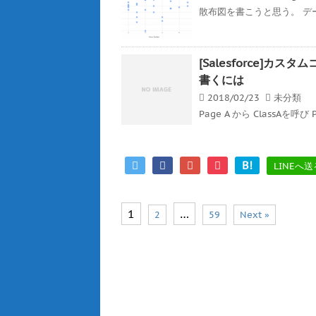
散布図を書こうと思う。 デ
[Salesforce]
書くには
2018/02/23
未分類
Page A から ClassAを呼び 
B!
LINEへ送
1
…
2
59
Next »