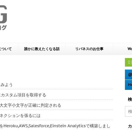
yについて
誰かに教えたくなる話
リバネスのお仕事
Wo
@
てみよう
H
e 動的にカスタム項目を取得する
検
ーでは大文字小文字が正確に判定される
多のコネクションを張るには
u,AWS,Salesforce,Einstein Analyticsで構築しまし
カ