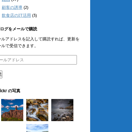
顧客の誘導
(2)
飲食店のIT活用
(3)
ログをメールで購読
ールアドレスを記入して購読すれば、更新を
ールで受信できます。
読
lickr の写真