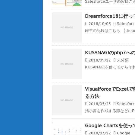
Salesforceユーザの皆様こんば
Dreamforce18に行
2018/10/03
Salesfor
昨年の記録はこちら 【dreamf
KUSANAGIのphp
2018/09/12
未分類
KUSANAGIを使ってから
VisualforceでE
る方法
2018/05/25
Salesfor
指示書を作成する際などにEx
Google Charts
2018/03/12
Google