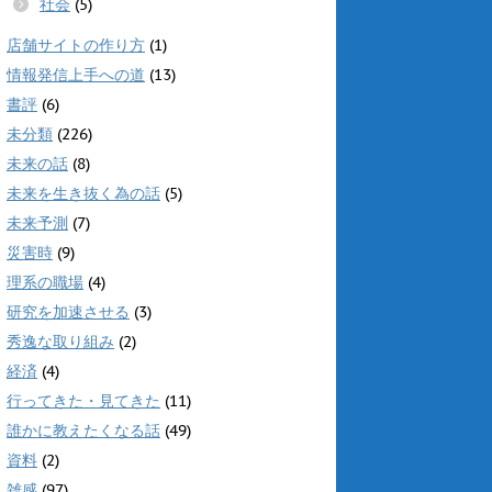
社会
(5)
店舗サイトの作り方
(1)
情報発信上手への道
(13)
書評
(6)
未分類
(226)
未来の話
(8)
未来を生き抜く為の話
(5)
未来予測
(7)
災害時
(9)
理系の職場
(4)
研究を加速させる
(3)
秀逸な取り組み
(2)
経済
(4)
行ってきた・見てきた
(11)
誰かに教えたくなる話
(49)
資料
(2)
雑感
(97)