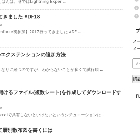
んは。巷ではLightning Exper ...
ってきました #DF18
ce
ブ
orce初参加】2017行ってきました #DF ...
メ
メ
7へのエクステンションの追加方法
メ
ー
それなりに経つのですが、わからないことが多くて試行錯 ...
ル
購
ア
ド
xcelで開けるファイル(複数シート)を作成してダウンロードす
F
レ
ス
ce
celで共有しないといけないというシチュエーションは ...
を使って層別散布図を書くには