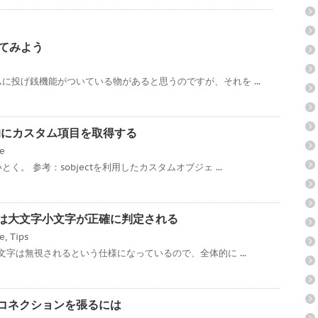
ってみよう
に投げ銭機能がついている物があると思うのですが、それを ...
ce 動的にカスタム項目を取得する
ce
。 参考：sobjectを利用したカスタムオブジェ ...
ローでは大文字小文字が正確に判定される
ce
,
Tips
文字は無視されるという仕様になっているので、全体的に ...
対多のコネクションを張るには