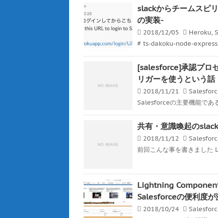
slackからチームスピリッ
の実装-
2018/12/05
Heroku
,
S
# ts-dakoku-node-expre
[salesforce]
リガーを使うという話
2018/11/21
Salesfor
Salesforceの主要機能
共有・意識喚起のslackと
2018/11/12
Salesfor
前回こんな事を書きました Ligh
Lightning Co
Salesforceの便利
2018/10/24
Salesfor