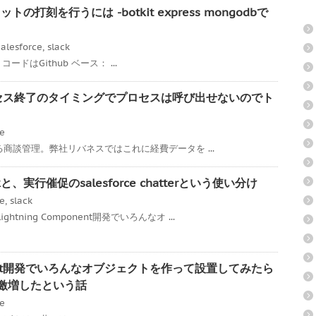
トの打刻を行うには -botkit express mongodbで
alesforce
,
slack
ss コードはGithub ベース： ...
承認プロセス終了のタイミングでプロセスは呼び出せないのでト
ce
である商談管理。弊社リバネスではこれに経費データを ...
、実行催促のsalesforce chatterという使い分け
ce
,
slack
tning Component開発でいろんなオ ...
mponent開発でいろんなオブジェクトを作って設置してみたら
度が激増したという話
ce