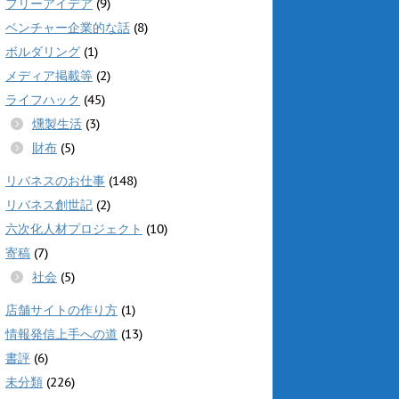
フリーアイデア
(9)
ベンチャー企業的な話
(8)
ボルダリング
(1)
メディア掲載等
(2)
ライフハック
(45)
燻製生活
(3)
財布
(5)
リバネスのお仕事
(148)
リバネス創世記
(2)
六次化人材プロジェクト
(10)
寄稿
(7)
社会
(5)
店舗サイトの作り方
(1)
情報発信上手への道
(13)
書評
(6)
未分類
(226)