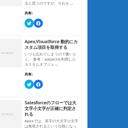
ると思うのですが、それを ...
共有:
ク
F
リ
a
ッ
c
ク
e
し
b
て
o
Apex,Visualforce 動的にカ
T
o
w
k
スタム項目を取得する
i
で
t
共
いつも忘れてしまうので書いと
t
有
く。 参考：sobjectを利用した
e
す
r
る
カスタムオブジェ ...
で
に
共
は
有
ク
共有:
(
リ
新
ッ
ク
F
し
ク
リ
a
い
し
ッ
c
ウ
て
ク
e
ィ
く
し
b
ン
だ
て
o
ド
さ
Salesforceのフローでは大
T
o
ウ
い
w
k
文字小文字が正確に判定さ
で
(
i
で
開
新
れる
t
共
き
し
t
有
ま
い
Apexでは、英字の大文字小文字
e
す
す
ウ
r
る
)
ィ
は無視されるという仕様になっ
で
に