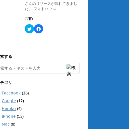
ン
さんのリリースが流れてきまし
共
は
ド
有
ク
ウ
た。 フォトハウ ...
(
リ
で
新
ッ
開
し
ク
き
共有:
い
し
ま
ウ
て
す
ィ
く
ク
F
)
ン
だ
リ
a
ド
さ
ッ
c
ウ
い
ク
e
で
(
し
b
開
新
て
o
き
し
T
o
ま
い
w
k
す
ウ
i
で
索する
)
ィ
t
共
ン
t
有
ド
e
す
ウ
r
る
で
で
に
開
共
は
き
有
ク
テゴリ
ま
(
リ
す
新
ッ
)
し
ク
Facebook
(26)
い
し
ウ
て
Google
(12)
ィ
く
ン
だ
ド
さ
Heroku
(4)
ウ
い
で
(
iPhone
(15)
開
新
き
し
Mac
(8)
ま
い
す
ウ