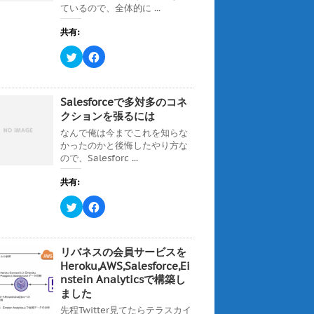
ン
ているので、全体的に ...
共
は
ド
有
ク
ウ
(
リ
で
共有:
新
ッ
開
し
ク
き
い
し
ま
ク
F
ウ
て
す
リ
a
ィ
く
)
ッ
c
ン
だ
ク
e
ド
さ
し
b
ウ
い
て
o
Salesforceで多対多のコネ
で
(
T
o
開
新
w
k
クションを張るには
き
し
i
で
ま
い
t
共
なんで俺は今までこれを知らな
す
ウ
t
有
)
ィ
かったのかと後悔したやり方な
e
す
ン
r
る
ので、Salesforc ...
ド
で
に
ウ
共
は
で
有
ク
共有:
開
(
リ
き
新
ッ
ま
ク
F
し
ク
す
リ
a
い
し
)
ッ
c
ウ
て
ク
e
ィ
く
し
b
ン
だ
て
o
ド
さ
リバネスの会員サービスを
T
o
ウ
い
w
k
Heroku,AWS,Salesforce,Ei
で
(
i
で
開
新
nstein Analyticsで構築し
t
共
き
し
t
有
ま
い
ました
e
す
す
ウ
r
る
)
ィ
先程Twitter見てたらテラスカイ
で
に