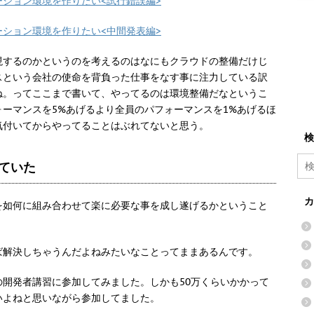
ション環境を作りたい<試行錯誤編>
ション環境を作りたい<中間発表編>
現するのかというのを考えるのはなにもクラウドの整備だけじ
スという会社の使命を背負った仕事をなす事に注力している訳
ね。ってここまで書いて、やってるのは環境整備だなというこ
ーマンスを5%あげるより全員のパフォーマンスを1%あげるほ
気付いてからやってることはぶれてないと思う。
検
していた
カ
を如何に組み合わせて楽に必要な事を成し遂げるかということ
ば解決しちゃうんだよねみたいなことってままあるんです。
ceの開発者講習に参加してみました。しかも50万くらいかかって
いよねと思いながら参加してました。