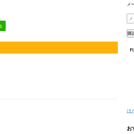
メ
メ
ー
る
ル
購
ア
ド
F
レ
ス
ほ
お