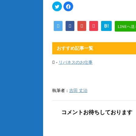
ク
F
リ
a
ッ
c
ク
e
し
b
て
o
B!
LINEへ送
T
o
w
k
i
で
t
共
t
有
e
す
おすすめ記事一覧
r
る
で
に
共
は
有
ク
-
リバネスのお仕事
(
リ
新
ッ
し
ク
い
し
ウ
て
ィ
く
ン
だ
ド
さ
執筆者：
吉田 丈治
ウ
い
で
(
開
新
き
し
ま
い
コメントお待ちしております
す
ウ
)
ィ
ン
ド
ウ
で
開