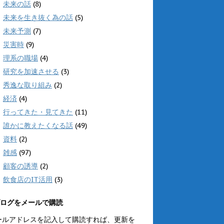
未来の話
(8)
未来を生き抜く為の話
(5)
未来予測
(7)
災害時
(9)
理系の職場
(4)
研究を加速させる
(3)
秀逸な取り組み
(2)
経済
(4)
行ってきた・見てきた
(11)
誰かに教えたくなる話
(49)
資料
(2)
雑感
(97)
顧客の誘導
(2)
飲食店のIT活用
(3)
ログをメールで購読
ールアドレスを記入して購読すれば、更新を