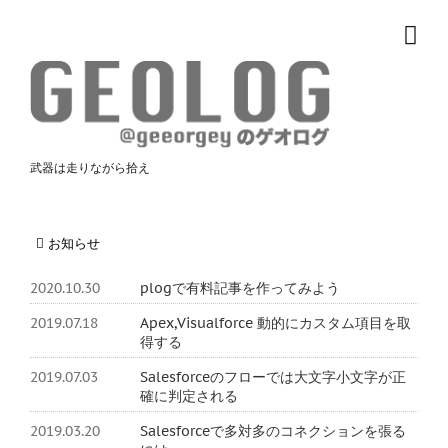
武器は走りながら拾え
お知らせ
2020.10.30
plogで有料記事を作ってみよう
2019.07.18
Apex,Visualforce 動的にカスタム項目を取
得する
2019.07.03
Salesforceのフローでは大文字小文字が正
確に判定される
2019.03.20
Salesforceで多対多のコネクションを張る