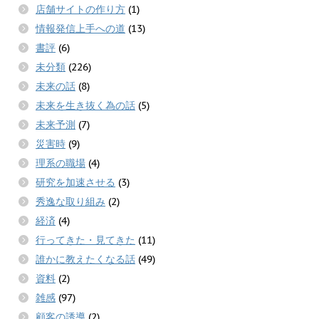
店舗サイトの作り方
(1)
情報発信上手への道
(13)
書評
(6)
未分類
(226)
未来の話
(8)
未来を生き抜く為の話
(5)
未来予測
(7)
災害時
(9)
理系の職場
(4)
研究を加速させる
(3)
秀逸な取り組み
(2)
経済
(4)
行ってきた・見てきた
(11)
誰かに教えたくなる話
(49)
資料
(2)
雑感
(97)
顧客の誘導
(2)