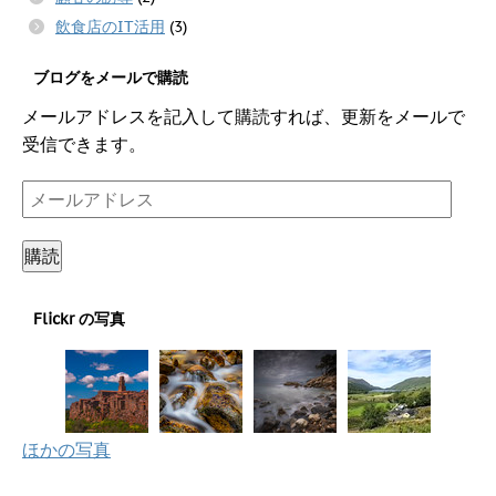
飲食店のIT活用
(3)
ブログをメールで購読
メールアドレスを記入して購読すれば、更新をメールで
受信できます。
メ
ー
ル
購読
ア
ド
Flickr の写真
レ
ス
ほかの写真