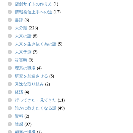
店舗サイトの作り方
(1)
情報発信上手への道
(13)
書評
(6)
未分類
(226)
未来の話
(8)
未来を生き抜く為の話
(5)
未来予測
(7)
災害時
(9)
理系の職場
(4)
研究を加速させる
(3)
秀逸な取り組み
(2)
経済
(4)
行ってきた・見てきた
(11)
誰かに教えたくなる話
(49)
資料
(2)
雑感
(97)
顧客の誘導
(2)