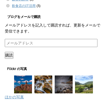
飲食店のIT活用
(3)
ブログをメールで購読
メールアドレスを記入して購読すれば、更新をメールで
受信できます。
メ
ー
ル
購読
ア
ド
Flickr の写真
レ
ス
ほかの写真