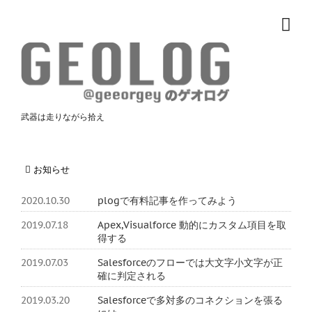
武器は走りながら拾え
お知らせ
2020.10.30
plogで有料記事を作ってみよう
2019.07.18
Apex,Visualforce 動的にカスタム項目を取
得する
2019.07.03
Salesforceのフローでは大文字小文字が正
確に判定される
2019.03.20
Salesforceで多対多のコネクションを張る