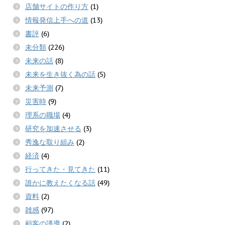
店舗サイトの作り方
(1)
情報発信上手への道
(13)
書評
(6)
未分類
(226)
未来の話
(8)
未来を生き抜く為の話
(5)
未来予測
(7)
災害時
(9)
理系の職場
(4)
研究を加速させる
(3)
秀逸な取り組み
(2)
経済
(4)
行ってきた・見てきた
(11)
誰かに教えたくなる話
(49)
資料
(2)
雑感
(97)
顧客の誘導
(2)