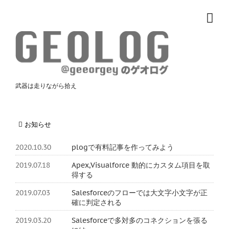
武器は走りながら拾え
お知らせ
2020.10.30
plogで有料記事を作ってみよう
2019.07.18
Apex,Visualforce 動的にカスタム項目を取
得する
2019.07.03
Salesforceのフローでは大文字小文字が正
確に判定される
2019.03.20
Salesforceで多対多のコネクションを張る