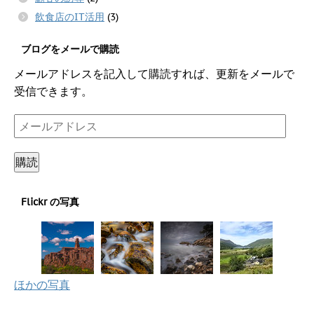
飲食店のIT活用
(3)
ブログをメールで購読
メールアドレスを記入して購読すれば、更新をメールで
受信できます。
メ
ー
ル
購読
ア
ド
Flickr の写真
レ
ス
ほかの写真