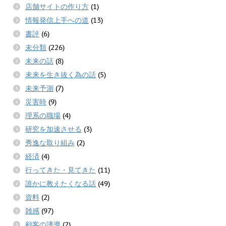
店舗サイトの作り方
(1)
情報発信上手への道
(13)
書評
(6)
未分類
(226)
未来の話
(8)
未来を生き抜く為の話
(5)
未来予測
(7)
災害時
(9)
理系の職場
(4)
研究を加速させる
(3)
秀逸な取り組み
(2)
経済
(4)
行ってきた・見てきた
(11)
誰かに教えたくなる話
(49)
資料
(2)
雑感
(97)
顧客の誘導
(2)