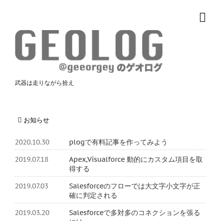
武器は走りながら拾え
お知らせ
2020.10.30
plogで有料記事を作ってみよう
2019.07.18
Apex,Visualforce 動的にカスタム項目を取
得する
2019.07.03
Salesforceのフローでは大文字小文字が正
確に判定される
2019.03.20
Salesforceで多対多のコネクションを張る