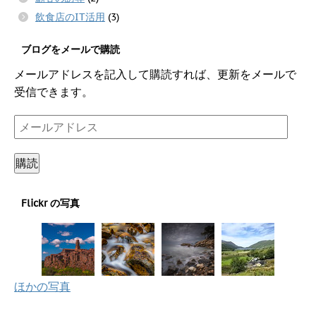
飲食店のIT活用
(3)
ブログをメールで購読
メールアドレスを記入して購読すれば、更新をメールで
受信できます。
メ
ー
ル
購読
ア
ド
Flickr の写真
レ
ス
ほかの写真