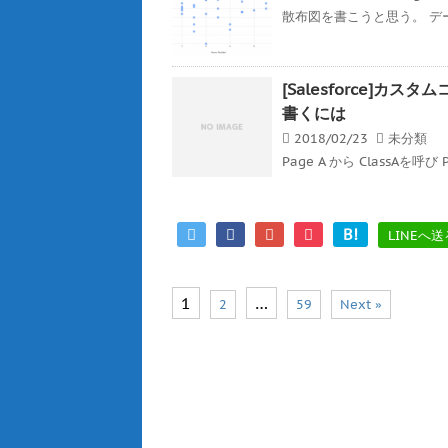
散布図を書こうと思う。 デ
[Salesforce]
書くには
2018/02/23
未分類
Page A から ClassAを呼び 
B!
LINEへ送
1
…
2
59
Next »