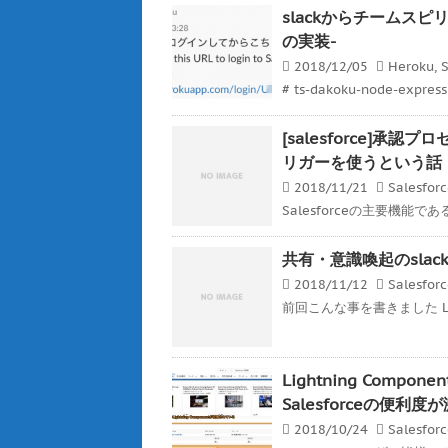
slackからチームスピリッ
の実装-
2018/12/05
Heroku
,
S
# ts-dakoku-node-expre
[salesforce]
リガーを使うという話
2018/11/21
Salesfor
Salesforceの主要機能
共有・意識喚起のslackと
2018/11/12
Salesfor
前回こんな事を書きました Ligh
Lightning Co
Salesforceの便利
2018/10/24
Salesfor