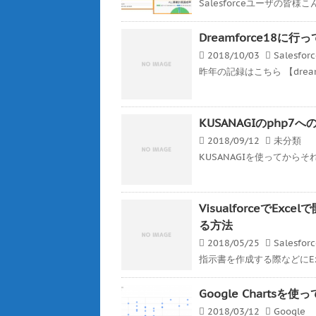
Salesforceユーザの皆様こんば
Dreamforce18に行
2018/10/03
Salesfor
昨年の記録はこちら 【dreamf
KUSANAGIのphp
2018/09/12
未分類
KUSANAGIを使ってから
VisualforceでE
る方法
2018/05/25
Salesfor
指示書を作成する際などにEx
Google Charts
2018/03/12
Google