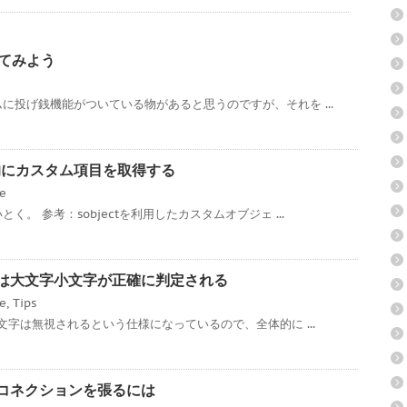
ってみよう
に投げ銭機能がついている物があると思うのですが、それを ...
ce 動的にカスタム項目を取得する
ce
。 参考：sobjectを利用したカスタムオブジェ ...
ローでは大文字小文字が正確に判定される
ce
,
Tips
文字は無視されるという仕様になっているので、全体的に ...
対多のコネクションを張るには