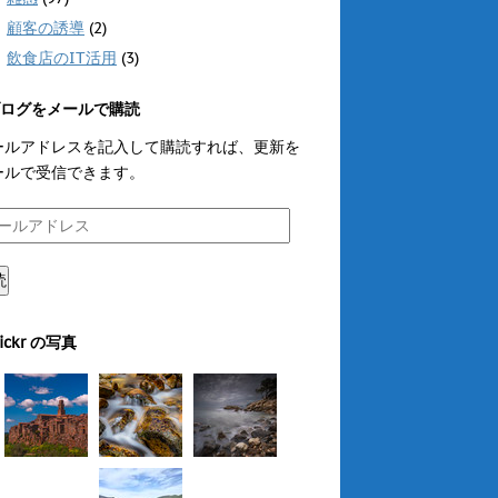
顧客の誘導
(2)
飲食店のIT活用
(3)
ログをメールで購読
ールアドレスを記入して購読すれば、更新を
ールで受信できます。
読
lickr の写真