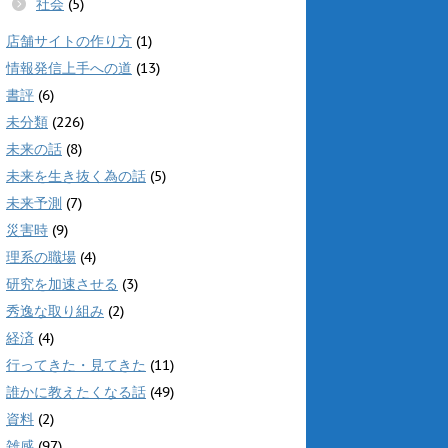
社会
(5)
店舗サイトの作り方
(1)
情報発信上手への道
(13)
書評
(6)
未分類
(226)
未来の話
(8)
未来を生き抜く為の話
(5)
未来予測
(7)
災害時
(9)
理系の職場
(4)
研究を加速させる
(3)
秀逸な取り組み
(2)
経済
(4)
行ってきた・見てきた
(11)
誰かに教えたくなる話
(49)
資料
(2)
雑感
(97)