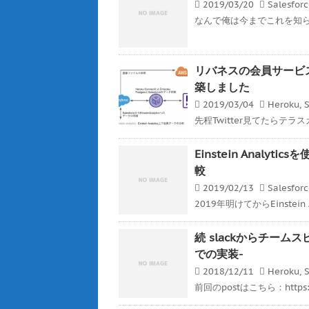
2019/03/20
Salesfor
なんで俺は今までこれを知らなか
リバネスの会員サービスをHero
築しました
2019/03/04
Heroku
,
S
先程Twitter見てたらテラ
Einstein Analyt
較
2019/02/13
Salesfor
2019年明けてからEinstein 
続 slackからチームスピ
での実装-
2018/12/11
Heroku
,
S
前回のpostはこちら：https://ge