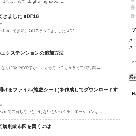
んは。巷ではLightning Exper ...
ってきました #DF18
ce
ブ
orce初参加】2017行ってきました #DF ...
メ
メ
7へのエクステンションの追加方法
メ
ー
それなりに経つのですが、わからないことが多くて試行錯 ...
ル
購
ア
ド
xcelで開けるファイル(複数シート)を作成してダウンロードす
F
レ
ス
ce
celで共有しないといけないというシチュエーションは ...
を使って層別散布図を書くには