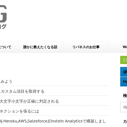
yについて
誰かに教えたくなる話
リバネスのお仕事
Wo
@
てみよう
H
e 動的にカスタム項目を取得する
検
ーでは大文字小文字が正確に判定される
多のコネクションを張るには
u,AWS,Salesforce,Einstein Analyticsで構築しまし
カ