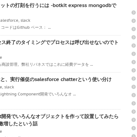
トの打刻を行うには -botkit express mongodbで
alesforce
,
slack
ss コードはGithub ベース： ...
承認プロセス終了のタイミングでプロセスは呼び出せないのでト
ce
である商談管理。弊社リバネスではこれに経費データを ...
、実行催促のsalesforce chatterという使い分け
ce
,
slack
tning Component開発でいろんなオ ...
mponent開発でいろんなオブジェクトを作って設置してみたら
度が激増したという話
ce