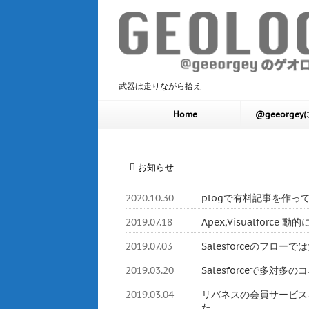
武器は走りながら拾え
Home
@geeorge
お知らせ
2020.10.30
plogで有料記事を作っ
2019.07.18
Apex,Visualforc
2019.07.03
Salesforceのフロ
2019.03.20
Salesforceで多対
2019.03.04
リバネスの会員サービスをHerok
た