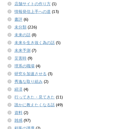
店舗サイトの作り方
(1)
情報発信上手への道
(13)
書評
(6)
未分類
(226)
未来の話
(8)
未来を生き抜く為の話
(5)
未来予測
(7)
災害時
(9)
理系の職場
(4)
研究を加速させる
(3)
秀逸な取り組み
(2)
経済
(4)
行ってきた・見てきた
(11)
誰かに教えたくなる話
(49)
資料
(2)
雑感
(97)
顧客の誘導
(2)