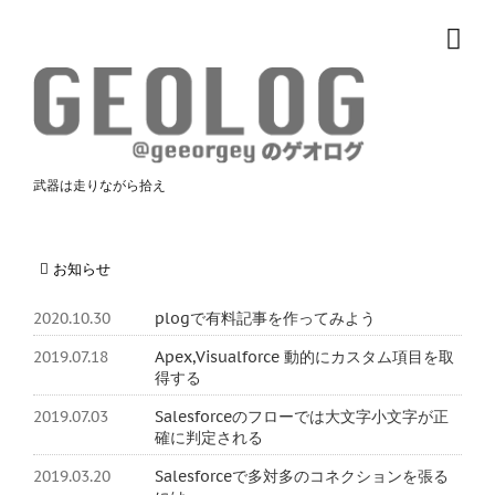
武器は走りながら拾え
お知らせ
2020.10.30
plogで有料記事を作ってみよう
2019.07.18
Apex,Visualforce 動的にカスタム項目を取
得する
2019.07.03
Salesforceのフローでは大文字小文字が正
確に判定される
2019.03.20
Salesforceで多対多のコネクションを張る