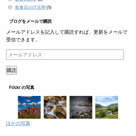
飲食店のIT活用
(3)
ブログをメールで購読
メールアドレスを記入して購読すれば、更新をメールで
受信できます。
メ
ー
ル
購読
ア
ド
Flickr の写真
レ
ス
ほかの写真