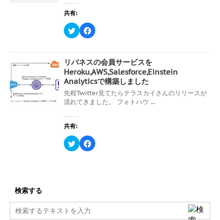
で
に
ン
共
は
ド
共有:
有
ク
ウ
(
リ
で
新
ッ
開
ク
F
し
ク
き
リ
a
い
し
ま
ッ
c
ウ
て
す
ク
e
ィ
く
)
し
b
ン
だ
て
o
ド
さ
リバネスの会員サービスを
T
o
ウ
い
w
k
Heroku,AWS,Salesforce,Einstein
で
(
i
で
開
新
Analyticsで構築しました
t
共
き
し
t
有
ま
い
先程Twitter見てたらテラスカイさんのリリースが
e
す
す
ウ
r
る
流れてきました。 フォトハウ ...
)
ィ
で
に
ン
共
は
ド
有
ク
ウ
(
リ
で
共有:
新
ッ
開
し
ク
き
い
し
ク
F
ま
ウ
て
リ
a
す
ィ
く
ッ
c
)
ン
だ
ク
e
ド
さ
し
b
ウ
い
て
o
で
(
T
o
開
新
w
k
き
し
i
で
検索する
ま
い
t
共
す
ウ
t
有
)
ィ
e
す
ン
r
る
ド
で
に