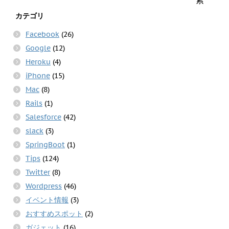
ウ
共
は
で
有
ク
カテゴリ
開
(
リ
き
新
ッ
ま
し
ク
Facebook
(26)
す
い
し
)
ウ
て
Google
(12)
ィ
く
ン
だ
ド
さ
Heroku
(4)
ウ
い
で
(
iPhone
(15)
開
新
き
し
Mac
(8)
ま
い
す
ウ
Rails
(1)
)
ィ
ン
ド
Salesforce
(42)
ウ
で
slack
(3)
開
き
SpringBoot
(1)
ま
す
Tips
(124)
)
Twitter
(8)
Wordpress
(46)
イベント情報
(3)
おすすめスポット
(2)
ガジェット
(16)