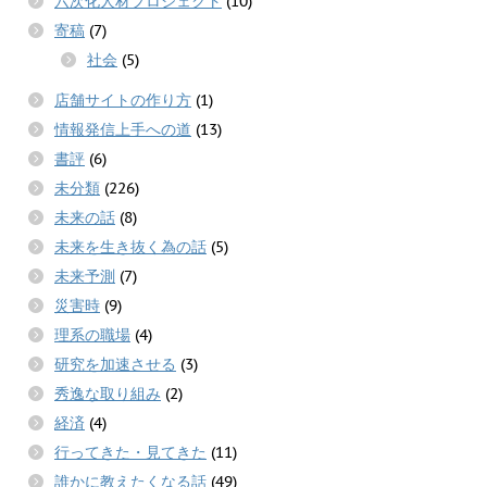
六次化人材プロジェクト
(10)
寄稿
(7)
社会
(5)
店舗サイトの作り方
(1)
情報発信上手への道
(13)
書評
(6)
未分類
(226)
未来の話
(8)
未来を生き抜く為の話
(5)
未来予測
(7)
災害時
(9)
理系の職場
(4)
研究を加速させる
(3)
秀逸な取り組み
(2)
経済
(4)
行ってきた・見てきた
(11)
誰かに教えたくなる話
(49)