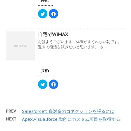
共有:
ま
新
ッ
す
し
ク
)
い
し
ウ
て
ク
F
ィ
く
リ
a
ン
だ
ッ
c
ド
さ
ク
e
ウ
い
し
b
で
(
て
o
自宅でWiMAX
開
新
T
o
き
し
w
k
ま
い
i
で
おはようございます。体調がすぐれない朝です。
す
ウ
t
共
週末で復活を試みたいと思います。 さ ...
)
ィ
t
有
ン
e
す
ド
r
る
ウ
で
に
で
共
は
開
有
ク
き
(
リ
共有:
ま
新
ッ
す
し
ク
)
い
し
ウ
て
ク
F
ィ
く
リ
a
ン
だ
ッ
c
ド
さ
ク
e
ウ
い
し
b
で
(
て
o
開
新
T
o
き
し
w
k
PREV
Salesforceで多対多のコネクションを張るには
ま
い
i
で
す
ウ
t
共
)
ィ
t
有
NEXT
Apex,Visualforce 動的にカスタム項目を取得する
ン
e
す
ド
r
る
ウ
で
に