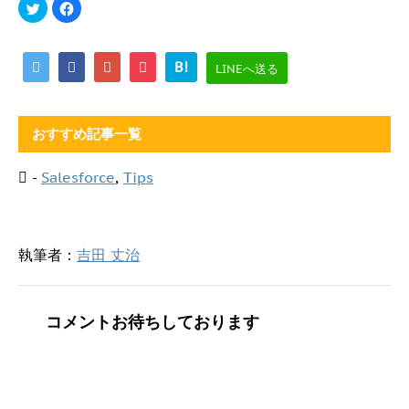
ク
F
リ
a
ッ
c
ク
e
し
b
て
o
B!
LINEへ送る
T
o
w
k
i
で
t
共
t
有
e
す
おすすめ記事一覧
r
る
で
に
共
は
有
ク
-
Salesforce
,
Tips
(
リ
新
ッ
し
ク
い
し
ウ
て
ィ
く
ン
だ
執筆者：
吉田 丈治
ド
さ
ウ
い
で
(
開
新
き
し
ま
い
コメントお待ちしております
す
ウ
)
ィ
ン
ド
ウ
で
開
き