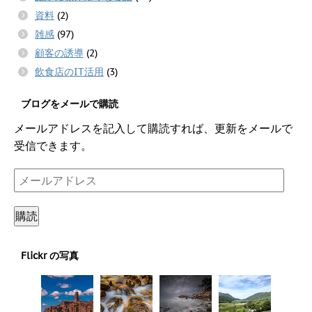
資料
(2)
雑感
(97)
顧客の誘導
(2)
飲食店のIT活用
(3)
ブログをメールで購読
メールアドレスを記入して購読すれば、更新をメールで
受信できます。
メ
ー
ル
購読
ア
ド
Flickr の写真
レ
ス