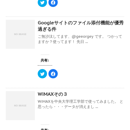
ウ
て
ク
F
ィ
く
リ
a
ン
だ
ッ
c
ド
さ
ク
e
ウ
い
し
b
で
(
て
o
Googleサイトのファイル添付機能が優秀
開
新
T
o
き
し
w
k
過ぎる件
ま
い
i
で
す
ウ
t
共
)
ィ
ご無沙汰してます、@geeorgey です。 つかって
t
有
ン
e
す
ますか？使ってます！ 先日 ...
ド
r
る
ウ
で
に
で
共
は
開
有
ク
き
(
リ
共有:
ま
新
ッ
す
し
ク
)
い
し
ウ
て
ク
F
ィ
く
リ
a
ン
だ
ッ
c
ド
さ
ク
e
ウ
い
し
b
で
(
て
o
開
新
WiMAXその３
T
o
き
し
w
k
ま
い
i
で
WiMAXを中央大学理工学部で使ってみました。 と
す
ウ
t
共
)
ィ
思ったら・・・データが消えまし ...
t
有
ン
e
す
ド
r
る
ウ
で
に
で
共
は
開
有
ク
き
(
リ