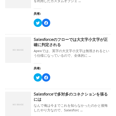
を利用したカスタムオブジェ ...
e
す
r
る
で
に
共
は
共有:
有
ク
(
リ
新
ッ
ク
F
し
ク
リ
a
い
し
ッ
c
ウ
て
ク
e
ィ
く
し
b
ン
だ
て
o
ド
さ
Salesforceのフローでは大文字小文字が正
T
o
ウ
い
w
k
確に判定される
で
(
i
で
開
新
t
共
Apexでは、英字の大文字小文字は無視されるとい
き
し
t
有
ま
い
う仕様になっているので、全体的に ...
e
す
す
ウ
r
る
)
ィ
で
に
ン
共
は
ド
共有:
有
ク
ウ
(
リ
で
新
ッ
開
ク
F
し
ク
き
リ
a
い
し
ま
ッ
c
ウ
て
す
ク
e
ィ
く
)
し
b
ン
だ
て
o
ド
さ
Salesforceで多対多のコネクションを張る
T
o
ウ
い
w
k
には
で
(
i
で
開
新
t
共
なんで俺は今までこれを知らなかったのかと後悔
き
し
t
有
ま
い
したやり方なので、Salesforc ...
e
す
す
ウ
r
る
)
ィ