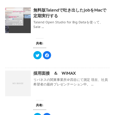
無料版Talendで吐き出したjobをMacで
定期実行する
Talend Open Studio for Big Dataを使って、
Sale ...
共有:
ク
F
リ
a
ッ
c
ク
e
し
b
て
o
採用面接 & WiMAX
T
o
w
k
i
で
リバネスの関東事業所＠四谷にて測定 現在、社員
t
共
希望者の最終プレゼンテーション中。 ...
t
有
e
す
r
る
で
に
共
は
有
ク
(
リ
共有:
新
ッ
し
ク
い
し