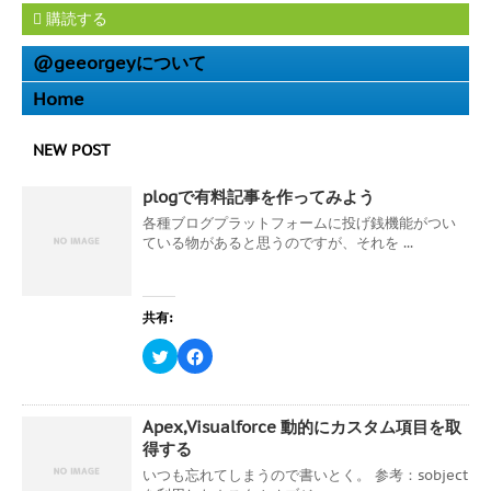
で
共
は
購読する
開
有
ク
き
(
リ
ま
新
ッ
す
し
ク
@geeorgeyについて
)
い
し
ウ
て
Home
ィ
く
ン
だ
ド
さ
ウ
い
NEW POST
で
(
開
新
き
し
ま
い
plogで有料記事を作ってみよう
す
ウ
)
ィ
各種ブログプラットフォームに投げ銭機能がつい
ン
ている物があると思うのですが、それを ...
ド
ウ
で
開
き
ま
共有:
す
)
ク
F
リ
a
ッ
c
ク
e
し
b
て
o
Apex,Visualforce 動的にカスタム項目を取
T
o
w
k
得する
i
で
t
共
いつも忘れてしまうので書いとく。 参考：sobject
t
有