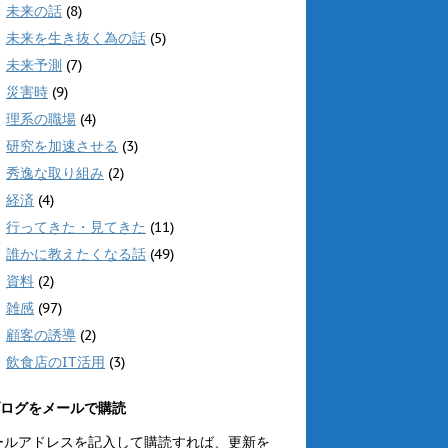
未来の話
(8)
未来を生き抜く為の話
(5)
未来予測
(7)
災害時
(9)
理系の職場
(4)
研究を加速させる
(3)
秀逸な取り組み
(2)
経済
(4)
行ってきた・見てきた
(11)
誰かに教えたくなる話
(49)
資料
(2)
雑感
(97)
顧客の誘導
(2)
飲食店のIT活用
(3)
ログをメールで購読
ールアドレスを記入して購読すれば、更新を