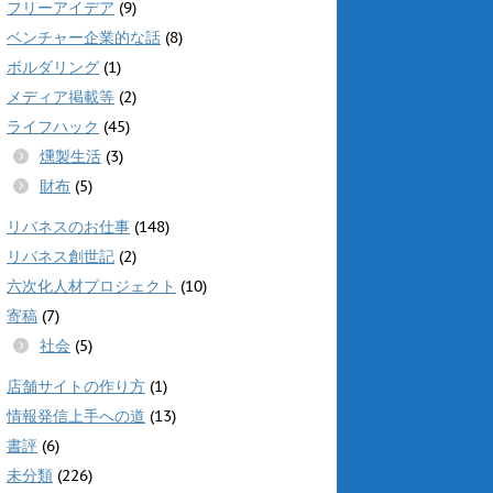
フリーアイデア
(9)
ベンチャー企業的な話
(8)
ボルダリング
(1)
メディア掲載等
(2)
ライフハック
(45)
燻製生活
(3)
財布
(5)
リバネスのお仕事
(148)
リバネス創世記
(2)
六次化人材プロジェクト
(10)
寄稿
(7)
社会
(5)
店舗サイトの作り方
(1)
情報発信上手への道
(13)
書評
(6)
未分類
(226)