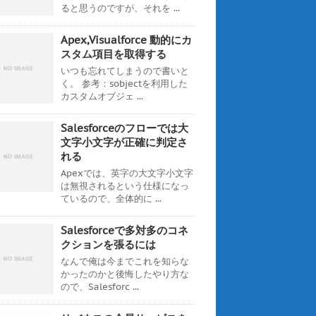
ると思うのですが、それを ...
Apex,Visualforce 動的にカ
スタム項目を取得する
いつも忘れてしまうので書いと
く。 参考：sobjectを利用した
カスタムオブジェ ...
Salesforceのフローでは大
文字小文字が正確に判定さ
れる
Apexでは、英字の大文字小文字
は無視されるという仕様になっ
ているので、全体的に ...
Salesforceで多対多のコネ
クションを張るには
なんで俺は今までこれを知らな
かったのかと後悔したやり方な
ので、Salesforc ...