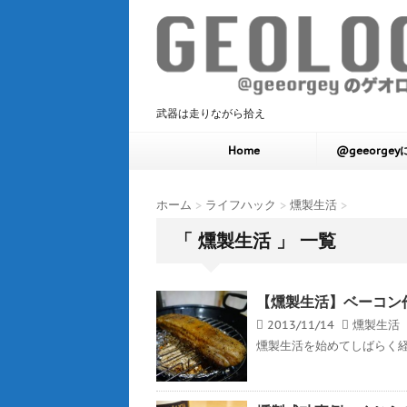
武器は走りながら拾え
Home
@geeorge
ホーム
>
ライフハック
>
燻製生活
>
「 燻製生活 」 一覧
【燻製生活】ベーコン
2013/11/14
燻製生活
燻製生活を始めてしばらく経