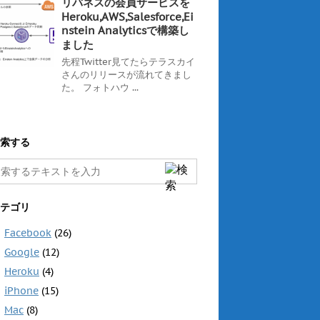
リバネスの会員サービスを
Heroku,AWS,Salesforce,Ei
nstein Analyticsで構築し
ました
先程Twitter見てたらテラスカイ
さんのリリースが流れてきまし
た。 フォトハウ ...
索する
テゴリ
Facebook
(26)
Google
(12)
Heroku
(4)
iPhone
(15)
Mac
(8)