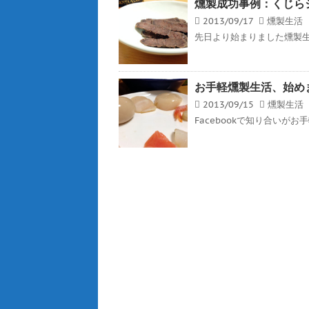
燻製成功事例：くじら
2013/09/17
燻製生活
先日より始まりました燻製生活。
お手軽燻製生活、始め
2013/09/15
燻製生活
Facebookで知り合いが