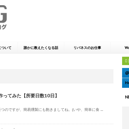
yについて
誰かに教えたくなる話
リバネスのお仕事
Wo
@
H
作ってみた【所要日数10日】
N
つのですが、簡易燻製にも飽きましてね。(いや、簡単に食 ...