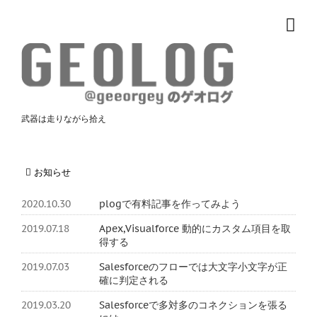
武器は走りながら拾え
お知らせ
2020.10.30
plogで有料記事を作ってみよう
2019.07.18
Apex,Visualforce 動的にカスタム項目を取
得する
2019.07.03
Salesforceのフローでは大文字小文字が正
確に判定される
2019.03.20
Salesforceで多対多のコネクションを張る