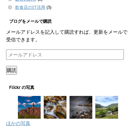
飲食店のIT活用
(3)
ブログをメールで購読
メールアドレスを記入して購読すれば、更新をメールで
受信できます。
メ
ー
ル
購読
ア
ド
Flickr の写真
レ
ス
ほかの写真