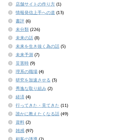
店舗サイトの作り方
(1)
情報発信上手への道
(13)
書評
(6)
未分類
(226)
未来の話
(8)
未来を生き抜く為の話
(5)
未来予測
(7)
災害時
(9)
理系の職場
(4)
研究を加速させる
(3)
秀逸な取り組み
(2)
経済
(4)
行ってきた・見てきた
(11)
誰かに教えたくなる話
(49)
資料
(2)
雑感
(97)
顧客の誘導
(2)