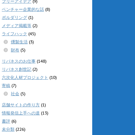
フリーアイデア
(9)
ベンチャー企業的な話
(8)
ボルダリング
(1)
メディア掲載等
(2)
ライフハック
(45)
燻製生活
(3)
財布
(5)
リバネスのお仕事
(148)
リバネス創世記
(2)
六次化人材プロジェクト
(10)
寄稿
(7)
社会
(5)
店舗サイトの作り方
(1)
情報発信上手への道
(13)
書評
(6)
未分類
(226)