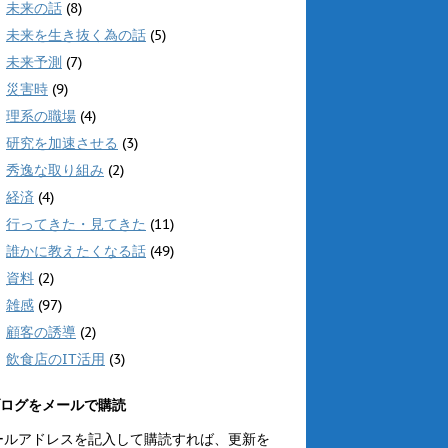
未来の話
(8)
未来を生き抜く為の話
(5)
未来予測
(7)
災害時
(9)
理系の職場
(4)
研究を加速させる
(3)
秀逸な取り組み
(2)
経済
(4)
行ってきた・見てきた
(11)
誰かに教えたくなる話
(49)
資料
(2)
雑感
(97)
顧客の誘導
(2)
飲食店のIT活用
(3)
ログをメールで購読
ールアドレスを記入して購読すれば、更新を