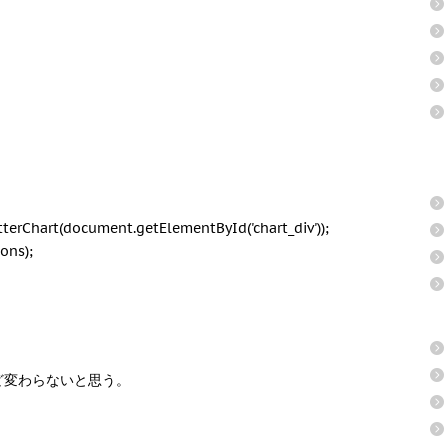
tterChart(document.getElementById('chart_div'));
ons);
ど変わらないと思う。