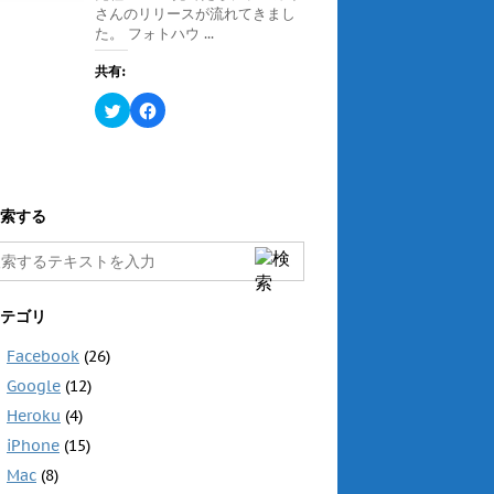
ン
さんのリリースが流れてきまし
共
は
ド
有
ク
ウ
た。 フォトハウ ...
(
リ
で
新
ッ
開
し
ク
き
共有:
い
し
ま
ウ
て
す
ィ
く
ク
F
)
ン
だ
リ
a
ド
さ
ッ
c
ウ
い
ク
e
で
(
し
b
開
新
て
o
き
し
T
o
ま
い
w
k
す
ウ
i
で
索する
)
ィ
t
共
ン
t
有
ド
e
す
ウ
r
る
で
で
に
開
共
は
き
有
ク
テゴリ
ま
(
リ
す
新
ッ
)
し
ク
Facebook
(26)
い
し
ウ
て
Google
(12)
ィ
く
ン
だ
ド
さ
Heroku
(4)
ウ
い
で
(
iPhone
(15)
開
新
き
し
Mac
(8)
ま
い
す
ウ