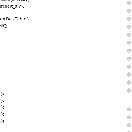
chart_div');
on.DataTable();
値');
;
;
;
;
;
;
;
;
;
);
);
);
);
);