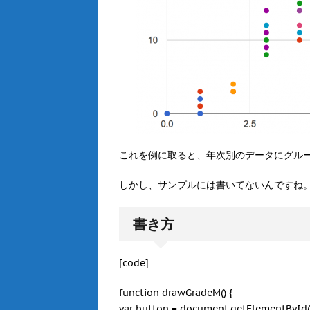
これを例に取ると、年次別のデータにグル
しかし、サンプルには書いてないんですね
書き方
[code]
function drawGradeM() {
var button = document.getElementById('