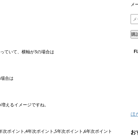
メ
メ
ー
ル
購
ア
ド
F
取っていて、横軸が3の場合は
レ
ス
の場合は
つ増えるイメージですね。
ほ
3年次ポイント,4年次ポイント,5年次ポイント,6年次ポイント
お