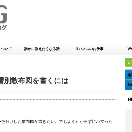
yについて
誰かに教えたくなる話
リバネスのお仕事
Wo
@
使って層別散布図を書くには
H
N
を色分けした散布図が書きたい。でもよくわからずにハマった