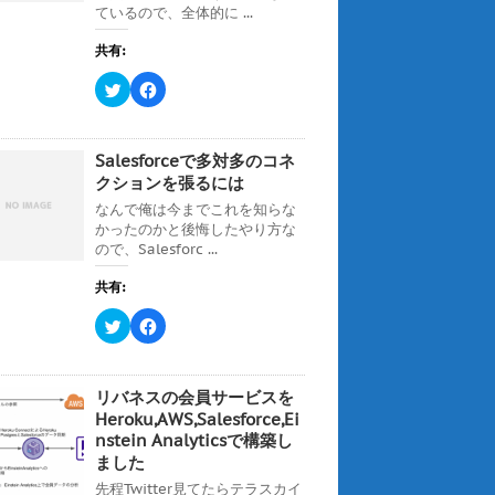
ン
ているので、全体的に ...
共
は
ド
有
ク
ウ
(
リ
で
共有:
新
ッ
開
し
ク
き
い
し
ま
ク
F
ウ
て
す
リ
a
ィ
く
)
ッ
c
ン
だ
ク
e
ド
さ
し
b
ウ
い
て
o
Salesforceで多対多のコネ
で
(
T
o
開
新
w
k
クションを張るには
き
し
i
で
ま
い
t
共
なんで俺は今までこれを知らな
す
ウ
t
有
)
ィ
かったのかと後悔したやり方な
e
す
ン
r
る
ので、Salesforc ...
ド
で
に
ウ
共
は
で
有
ク
共有:
開
(
リ
き
新
ッ
ま
ク
F
し
ク
す
リ
a
い
し
)
ッ
c
ウ
て
ク
e
ィ
く
し
b
ン
だ
て
o
ド
さ
リバネスの会員サービスを
T
o
ウ
い
w
k
Heroku,AWS,Salesforce,Ei
で
(
i
で
開
新
nstein Analyticsで構築し
t
共
き
し
t
有
ま
い
ました
e
す
す
ウ
r
る
)
ィ
先程Twitter見てたらテラスカイ
で
に