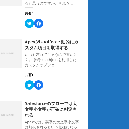
ると思うのですが、それを ...
共有:
ク
F
リ
a
ッ
c
ク
e
し
b
て
o
Apex,Visualforce 動的にカ
T
o
w
k
スタム項目を取得する
i
で
t
共
いつも忘れてしまうので書いと
t
有
く。 参考：sobjectを利用した
e
す
r
る
カスタムオブジェ ...
で
に
共
は
有
ク
共有:
(
リ
新
ッ
ク
F
し
ク
リ
a
い
し
ッ
c
ウ
て
ク
e
ィ
く
し
b
ン
だ
て
o
ド
さ
Salesforceのフローでは大
T
o
ウ
い
w
k
文字小文字が正確に判定さ
で
(
i
で
開
新
れる
t
共
き
し
t
有
ま
い
Apexでは、英字の大文字小文字
e
す
す
ウ
r
る
)
ィ
は無視されるという仕様になっ
で
に