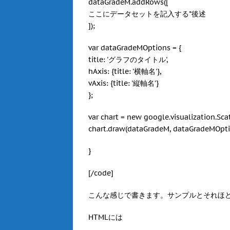
dataGradeM.addRows([
ここにデータセットを記入する*後述
]);
var dataGradeMOptions = {
title: 'グラフのタイトル',
hAxis: {title: '横軸名'},
vAxis: {title: '縦軸名'}
};
var chart = new google.visualization.Sca
chart.draw(dataGradeM, dataGradeMOpti
}
[/code]
こんな感じで書きます。サンプルとそれほ
HTMLには