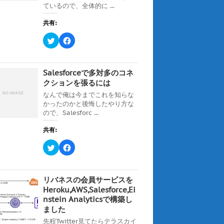
ン
ているので、全体的に ...
共
は
ド
有
ク
ウ
(
リ
で
共有:
新
ッ
開
し
ク
き
い
し
ま
ク
F
ウ
て
す
リ
a
ィ
く
)
ッ
c
ン
だ
ク
e
ド
さ
し
b
ウ
い
て
o
Salesforceで多対多のコネ
で
(
T
o
開
新
w
k
クションを張るには
き
し
i
で
ま
い
t
共
なんで俺は今までこれを知らな
す
ウ
t
有
)
ィ
かったのかと後悔したやり方な
e
す
ン
r
る
ので、Salesforc ...
ド
で
に
ウ
共
は
で
有
ク
共有:
開
(
リ
き
新
ッ
ま
ク
F
し
ク
す
リ
a
い
し
)
ッ
c
ウ
て
ク
e
ィ
く
し
b
ン
だ
て
o
ド
さ
リバネスの会員サービスを
T
o
ウ
い
w
k
Heroku,AWS,Salesforce,Ei
で
(
i
で
開
新
nstein Analyticsで構築し
t
共
き
し
t
有
ま
い
ました
e
す
す
ウ
r
る
)
ィ
先程Twitter見てたらテラスカイ
で
に