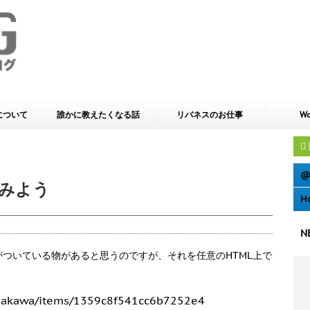
yについて
誰かに教えたくなる話
リバネスのお仕事
Wo
@
てみよう
H
N
ついている物があると思うのですが、それを任意のHTML上で
_hisakawa/items/1359c8f541cc6b7252e4