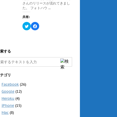
ン
さんのリリースが流れてきまし
共
は
ド
有
ク
ウ
た。 フォトハウ ...
(
リ
で
新
ッ
開
し
ク
き
共有:
い
し
ま
ウ
て
す
ィ
く
ク
F
)
ン
だ
リ
a
ド
さ
ッ
c
ウ
い
ク
e
で
(
し
b
開
新
て
o
き
し
T
o
ま
い
w
k
す
ウ
i
で
索する
)
ィ
t
共
ン
t
有
ド
e
す
ウ
r
る
で
で
に
開
共
は
き
有
ク
テゴリ
ま
(
リ
す
新
ッ
)
し
ク
Facebook
(26)
い
し
ウ
て
Google
(12)
ィ
く
ン
だ
ド
さ
Heroku
(4)
ウ
い
で
(
iPhone
(15)
開
新
き
し
Mac
(8)
ま
い
す
ウ