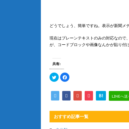
どうでしょう、簡単ですね。表示が新聞メ
現在はプレーンテキストのみの対応なので
が、コードブロックや画像なんかが貼り付
共有:
ク
F
リ
a
ッ
c
ク
e
し
b
て
o
B!
LINEへ送
T
o
w
k
i
で
t
共
t
有
e
す
おすすめ記事一覧
r
る
で
に
共
は
有
ク