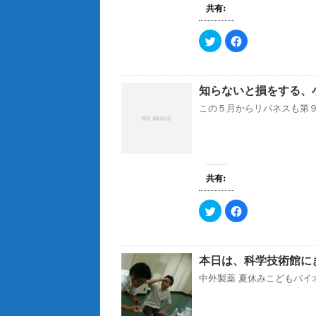
き
(
リ
共有:
ま
新
ッ
す
し
ク
)
い
し
ウ
て
ク
F
ィ
く
リ
a
ン
だ
ッ
c
ド
さ
ク
e
ウ
い
し
b
で
(
て
o
知らないと損をする、
開
新
T
o
き
し
w
k
ま
い
i
で
この５月からリバネスも第９期
す
ウ
t
共
)
ィ
t
有
ン
e
す
ド
r
る
ウ
で
に
で
共
は
開
有
ク
き
(
リ
共有:
ま
新
ッ
す
し
ク
)
い
し
ウ
て
ク
F
ィ
く
リ
a
ン
だ
ッ
c
ド
さ
ク
e
ウ
い
し
b
で
(
て
o
本日は、科学技術館に
開
新
T
o
き
し
w
k
ま
い
i
で
中外製薬 夏休みこどもバイオ実
す
ウ
t
共
)
ィ
t
有
ン
e
す
ド
r
る