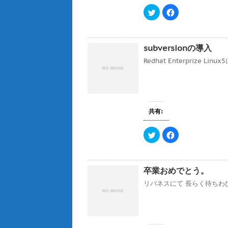
ク
F
リ
a
ッ
c
ク
e
し
b
て
o
subversionの導入
T
o
w
k
i
で
Redhat Enterprize Linu
t
共
t
有
e
す
r
る
で
に
共
は
有
ク
(
リ
共有:
新
ッ
し
ク
い
し
ウ
て
ク
F
ィ
く
リ
a
ン
だ
ッ
c
ド
さ
ク
e
ウ
い
し
b
で
(
て
o
卒業おめでとう。
開
新
T
o
き
し
w
k
ま
い
i
で
リバネスにて 長らく待ちわび
す
ウ
t
共
)
ィ
t
有
ン
e
す
ド
r
る
ウ
で
に
で
共
は
開
有
ク