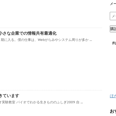
メ
メ
ー
ル
購
ア
小さな企業での情報共有最適化
ド
に入る。僕の仕事は、Webがらみやシステム周りが多か ...
F
レ
ス
きています
ほ
験教室 バイオでわかる生きもののふしぎ2009 自 ...
お