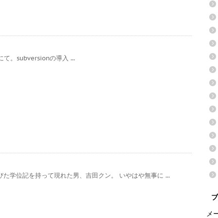
x5にて。subversionの導入 ...
た学位記を持って現れた男、吉田クン。 いやはや無事に ...
ブ
メ