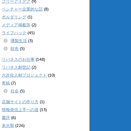
フリーアイデア
(9)
ベンチャー企業的な話
(8)
ボルダリング
(1)
メディア掲載等
(2)
ライフハック
(45)
燻製生活
(3)
財布
(5)
リバネスのお仕事
(148)
リバネス創世記
(2)
六次化人材プロジェクト
(10)
寄稿
(7)
社会
(5)
店舗サイトの作り方
(1)
情報発信上手への道
(13)
書評
(6)
未分類
(226)