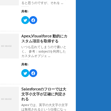
ると思うのですが、それを ...
共有:
ク
F
リ
a
ッ
c
ク
e
し
b
て
o
Apex,Visualforce 動的にカ
T
o
w
k
スタム項目を取得する
i
で
t
共
いつも忘れてしまうので書いと
t
有
く。 参考：sobjectを利用した
e
す
r
る
カスタムオブジェ ...
で
に
共
は
有
ク
共有:
(
リ
新
ッ
ク
F
し
ク
リ
a
い
し
ッ
c
ウ
て
ク
e
ィ
く
し
b
ン
だ
て
o
ド
さ
Salesforceのフローでは大
T
o
ウ
い
w
k
文字小文字が正確に判定さ
で
(
i
で
開
新
れる
t
共
き
し
t
有
ま
い
Apexでは、英字の大文字小文字
e
す
す
ウ
r
る
)
ィ
は無視されるという仕様になっ
で
に