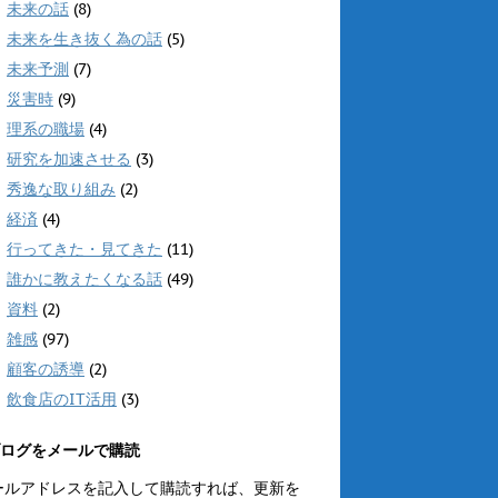
未来の話
(8)
未来を生き抜く為の話
(5)
未来予測
(7)
災害時
(9)
理系の職場
(4)
研究を加速させる
(3)
秀逸な取り組み
(2)
経済
(4)
行ってきた・見てきた
(11)
誰かに教えたくなる話
(49)
資料
(2)
雑感
(97)
顧客の誘導
(2)
飲食店のIT活用
(3)
ログをメールで購読
ールアドレスを記入して購読すれば、更新を