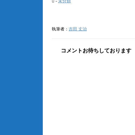
-
未分類
(
リ
新
ッ
し
ク
い
し
ウ
て
ィ
く
ン
だ
ド
さ
執筆者：
吉田 丈治
ウ
い
で
(
開
新
き
し
ま
い
コメントお待ちしております
す
ウ
)
ィ
ン
ド
ウ
で
開
き
ま
す
)