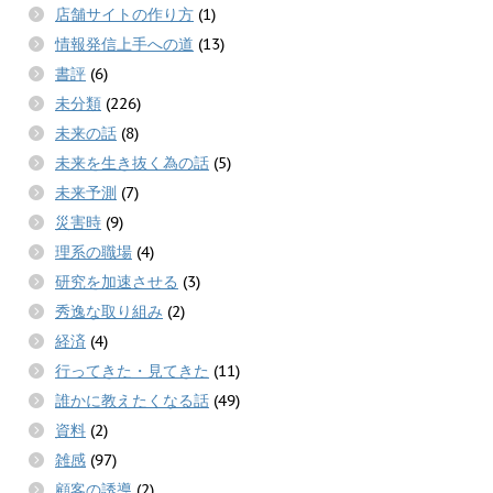
店舗サイトの作り方
(1)
情報発信上手への道
(13)
書評
(6)
未分類
(226)
未来の話
(8)
未来を生き抜く為の話
(5)
未来予測
(7)
災害時
(9)
理系の職場
(4)
研究を加速させる
(3)
秀逸な取り組み
(2)
経済
(4)
行ってきた・見てきた
(11)
誰かに教えたくなる話
(49)
資料
(2)
雑感
(97)
顧客の誘導
(2)