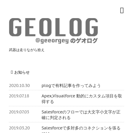
武器は走りながら拾え
お知らせ
2020.10.30
plogで有料記事を作ってみよう
2019.07.18
Apex,Visualforce 動的にカスタム項目を取
得する
2019.07.03
Salesforceのフローでは大文字小文字が正
確に判定される
2019.03.20
Salesforceで多対多のコネクションを張る