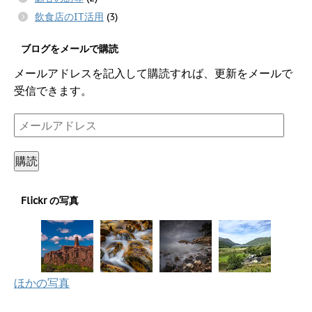
飲食店のIT活用
(3)
ブログをメールで購読
メールアドレスを記入して購読すれば、更新をメールで
受信できます。
メ
ー
ル
購読
ア
ド
Flickr の写真
レ
ス
ほかの写真