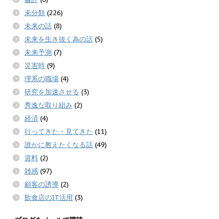
未分類
(226)
未来の話
(8)
未来を生き抜く為の話
(5)
未来予測
(7)
災害時
(9)
理系の職場
(4)
研究を加速させる
(3)
秀逸な取り組み
(2)
経済
(4)
行ってきた・見てきた
(11)
誰かに教えたくなる話
(49)
資料
(2)
雑感
(97)
顧客の誘導
(2)
飲食店のIT活用
(3)