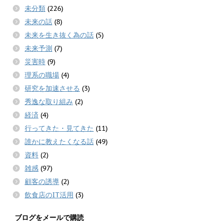
未分類
(226)
未来の話
(8)
未来を生き抜く為の話
(5)
未来予測
(7)
災害時
(9)
理系の職場
(4)
研究を加速させる
(3)
秀逸な取り組み
(2)
経済
(4)
行ってきた・見てきた
(11)
誰かに教えたくなる話
(49)
資料
(2)
雑感
(97)
顧客の誘導
(2)
飲食店のIT活用
(3)
ブログをメールで購読