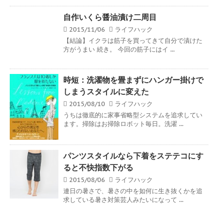
自作いくら醤油漬け二周目
2015/11/06
ライフハック
【結論】イクラは筋子を買ってきて自分で漬けた
方がうまい 続き。 今回の筋子にはイ ...
時短：洗濯物を畳まずにハンガー掛けで
しまうスタイルに変えた
2015/08/10
ライフハック
うちは徹底的に家事省略型システムを追求してい
ます。掃除はお掃除ロボット毎日。洗濯 ...
パンツスタイルなら下着をステテコにす
ると不快指数下がる
2015/08/06
ライフハック
連日の暑さで、暑さの中を如何に生き抜くかを追
求している暑さ対策芸人みたいになって ...