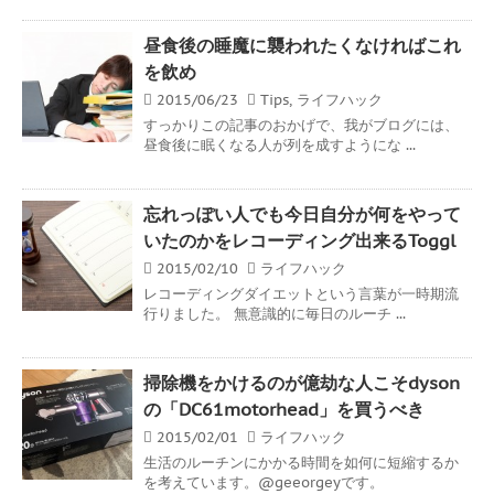
昼食後の睡魔に襲われたくなければこれ
を飲め
2015/06/23
Tips
,
ライフハック
すっかりこの記事のおかげで、我がブログには、
昼食後に眠くなる人が列を成すようにな ...
忘れっぽい人でも今日自分が何をやって
いたのかをレコーディング出来るToggl
2015/02/10
ライフハック
レコーディングダイエットという言葉が一時期流
行りました。 無意識的に毎日のルーチ ...
掃除機をかけるのが億劫な人こそdyson
の「DC61motorhead」を買うべき
2015/02/01
ライフハック
生活のルーチンにかかる時間を如何に短縮するか
を考えています。@geeorgeyです。