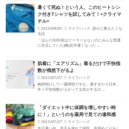
暑くて死ぬ！という人、このヒートシン
ク付きTシャツを試してみて！<クライマ
チル>
2015/08/05
ライフハック
,
誰かに教えたくな
る話
「ほんの30年前はクーラーもないのにみんな普通
に生活していた(略)近年暑くなった ...
肌着に「エアリズム」着るだけで不快指
数が俄然下がるよ
2015/07/27
ライフハック
梅雨明けして一週間弱ですか。暑すぎだろ日本。
年々不快指数が上がってる気がするの ...
「ダイエット中に体調を壊しやすい時
に！」というのを薬局で見ての違和感
2015/07/27
ライフハック
先日暑い中、息子を連れて病院→薬局めぐりをし