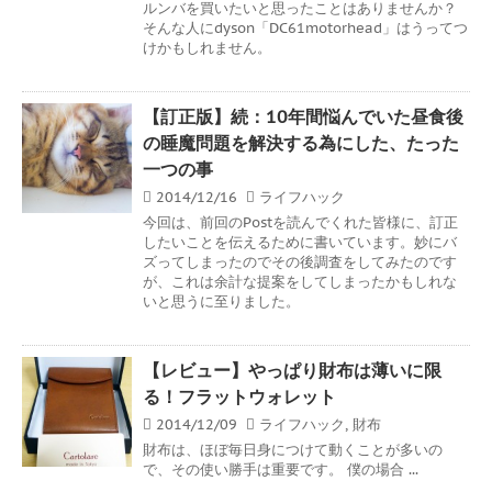
ルンバを買いたいと思ったことはありませんか？
そんな人にdyson「DC61motorhead」はうってつ
けかもしれません。
【訂正版】続：10年間悩んでいた昼食後
の睡魔問題を解決する為にした、たった
一つの事
2014/12/16
ライフハック
今回は、前回のPostを読んでくれた皆様に、訂正
したいことを伝えるために書いています。妙にバ
ズってしまったのでその後調査をしてみたのです
が、これは余計な提案をしてしまったかもしれな
いと思うに至りました。
【レビュー】やっぱり財布は薄いに限
る！フラットウォレット
2014/12/09
ライフハック
,
財布
財布は、ほぼ毎日身につけて動くことが多いの
で、その使い勝手は重要です。 僕の場合 ...