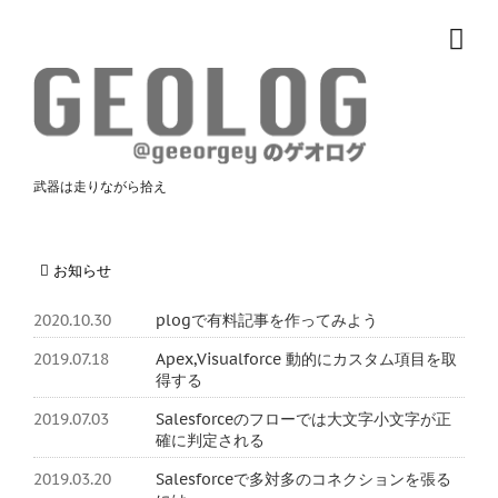
武器は走りながら拾え
お知らせ
2020.10.30
plogで有料記事を作ってみよう
2019.07.18
Apex,Visualforce 動的にカスタム項目を取
得する
2019.07.03
Salesforceのフローでは大文字小文字が正
確に判定される
2019.03.20
Salesforceで多対多のコネクションを張る