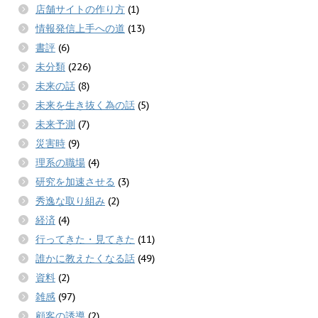
店舗サイトの作り方
(1)
情報発信上手への道
(13)
書評
(6)
未分類
(226)
未来の話
(8)
未来を生き抜く為の話
(5)
未来予測
(7)
災害時
(9)
理系の職場
(4)
研究を加速させる
(3)
秀逸な取り組み
(2)
経済
(4)
行ってきた・見てきた
(11)
誰かに教えたくなる話
(49)
資料
(2)
雑感
(97)
顧客の誘導
(2)