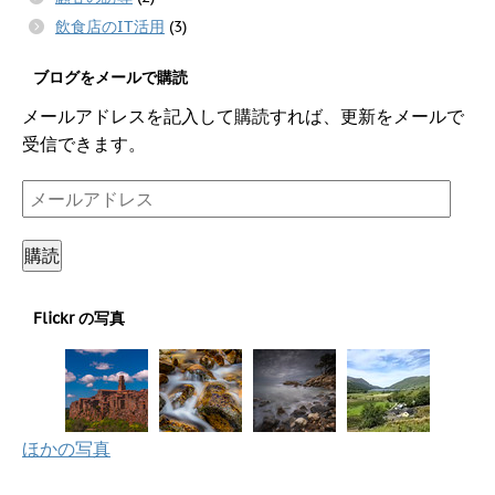
飲食店のIT活用
(3)
ブログをメールで購読
メールアドレスを記入して購読すれば、更新をメールで
受信できます。
メ
ー
ル
購読
ア
ド
Flickr の写真
レ
ス
ほかの写真