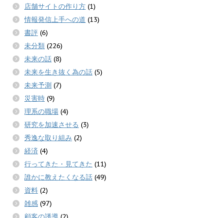
店舗サイトの作り方
(1)
情報発信上手への道
(13)
書評
(6)
未分類
(226)
未来の話
(8)
未来を生き抜く為の話
(5)
未来予測
(7)
災害時
(9)
理系の職場
(4)
研究を加速させる
(3)
秀逸な取り組み
(2)
経済
(4)
行ってきた・見てきた
(11)
誰かに教えたくなる話
(49)
資料
(2)
雑感
(97)
顧客の誘導
(2)