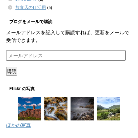
飲食店のIT活用
(3)
ブログをメールで購読
メールアドレスを記入して購読すれば、更新をメールで
受信できます。
メ
ー
ル
購読
ア
ド
Flickr の写真
レ
ス
ほかの写真