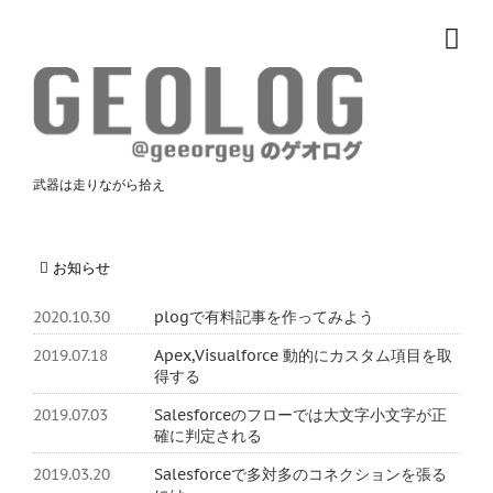
武器は走りながら拾え
お知らせ
2020.10.30
plogで有料記事を作ってみよう
2019.07.18
Apex,Visualforce 動的にカスタム項目を取
得する
2019.07.03
Salesforceのフローでは大文字小文字が正
確に判定される
2019.03.20
Salesforceで多対多のコネクションを張る