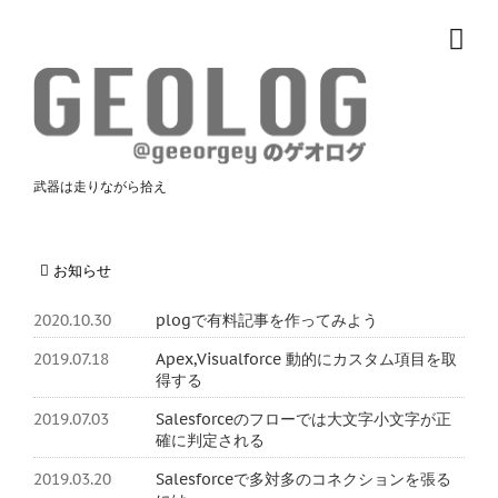
武器は走りながら拾え
お知らせ
2020.10.30
plogで有料記事を作ってみよう
2019.07.18
Apex,Visualforce 動的にカスタム項目を取
得する
2019.07.03
Salesforceのフローでは大文字小文字が正
確に判定される
2019.03.20
Salesforceで多対多のコネクションを張る