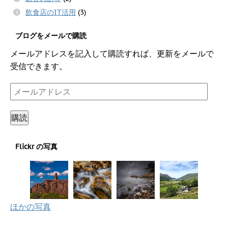
飲食店のIT活用
(3)
ブログをメールで購読
メールアドレスを記入して購読すれば、更新をメールで
受信できます。
メ
ー
ル
購読
ア
ド
Flickr の写真
レ
ス
ほかの写真