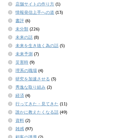
店舗サイトの作り方
(1)
情報発信上手への道
(13)
書評
(6)
未分類
(226)
未来の話
(8)
未来を生き抜く為の話
(5)
未来予測
(7)
災害時
(9)
理系の職場
(4)
研究を加速させる
(3)
秀逸な取り組み
(2)
経済
(4)
行ってきた・見てきた
(11)
誰かに教えたくなる話
(49)
資料
(2)
雑感
(97)
顧客の誘導
(2)