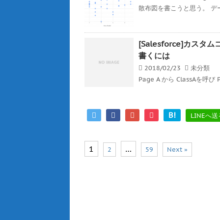
散布図を書こうと思う。 デ
[Salesforce]
書くには
2018/02/23
未分類
Page A から ClassAを呼び 
B!
LINEへ送
1
…
2
59
Next »