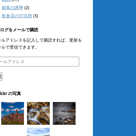
顧客の誘導
(2)
飲食店のIT活用
(3)
ログをメールで購読
ールアドレスを記入して購読すれば、更新を
ールで受信できます。
読
lickr の写真