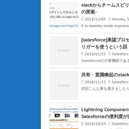
slackからチームスピリッ
の実装-
2018/12/05
Heroku
,
S
# ts-dakoku-node-expre
[salesforce]
リガーを使うという話
2018/11/21
Salesfor
Salesforceの主要機能
共有・意識喚起のslackと
2018/11/12
Salesfor
前回こんな事を書きました Ligh
Lightning Co
Salesforceの便利
2018/10/24
Salesfor