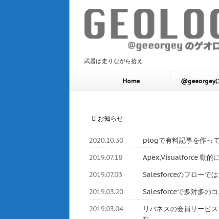
武器は走りながら拾え
Home
@geeorge
お知らせ
2020.10.30
plogで有料記事を作っ
2019.07.18
Apex,Visualforc
2019.07.03
Salesforceのフロ
2019.03.20
Salesforceで多対
2019.03.04
リバネスの会員サービスをHerok
た