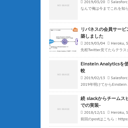
2019/03/20
Salesfor
なんで俺は今までこれを知らなか
リバネスの会員サービスをHero
築しました
2019/03/04
Heroku
,
S
先程Twitter見てたらテラ
Einstein Analyt
較
2019/02/13
Salesfor
2019年明けてからEinstein 
続 slackからチームスピ
での実装-
2018/12/11
Heroku
,
S
前回のpostはこちら：https://ge