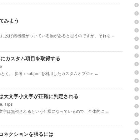
ってみよう
に投げ銭機能がついている物があると思うのですが、それを ...
ce 動的にカスタム項目を取得する
ce
。 参考：sobjectを利用したカスタムオブジェ ...
ローでは大文字小文字が正確に判定される
ce
,
Tips
文字は無視されるという仕様になっているので、全体的に ...
対多のコネクションを張るには