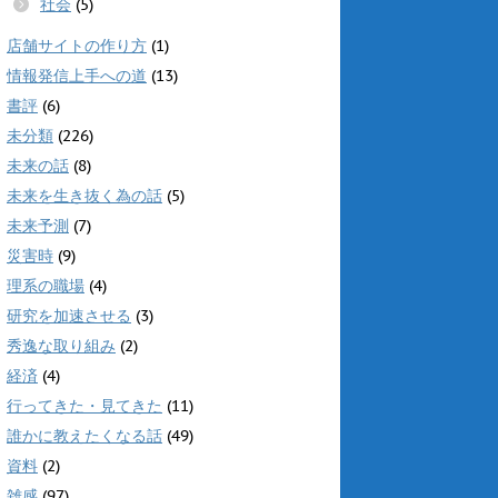
社会
(5)
店舗サイトの作り方
(1)
情報発信上手への道
(13)
書評
(6)
未分類
(226)
未来の話
(8)
未来を生き抜く為の話
(5)
未来予測
(7)
災害時
(9)
理系の職場
(4)
研究を加速させる
(3)
秀逸な取り組み
(2)
経済
(4)
行ってきた・見てきた
(11)
誰かに教えたくなる話
(49)
資料
(2)
雑感
(97)