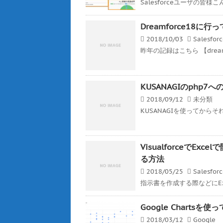
Salesforceユーザの皆様こんば
Dreamforce18に行
2018/10/03
Salesfor
昨年の記録はこちら 【dreamf
KUSANAGIのphp
2018/09/12
未分類
KUSANAGIを使ってから
VisualforceでE
る方法
2018/05/25
Salesfor
指示書を作成する際などにEx
Google Charts
2018/03/12
Google