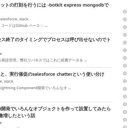
トの打刻を行うには -botkit express mongodbで
alesforce
,
slack
ss コードはGithub ベース： ...
承認プロセス終了のタイミングでプロセスは呼び出せないのでト
ce
である商談管理。弊社リバネスではこれに経費データを ...
、実行催促のsalesforce chatterという使い分け
ce
,
slack
tning Component開発でいろんなオ ...
mponent開発でいろんなオブジェクトを作って設置してみたら
度が激増したという話
ce