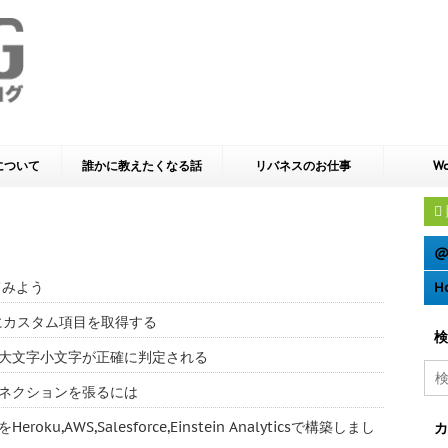
yについて
誰かに教えたくなる話
リバネスのお仕事
Wo
@
てみよう
H
e 動的にカスタム項目を取得する
検
ーでは大文字小文字が正確に判定される
多のコネクションを張るには
u,AWS,Salesforce,Einstein Analyticsで構築しまし
カ