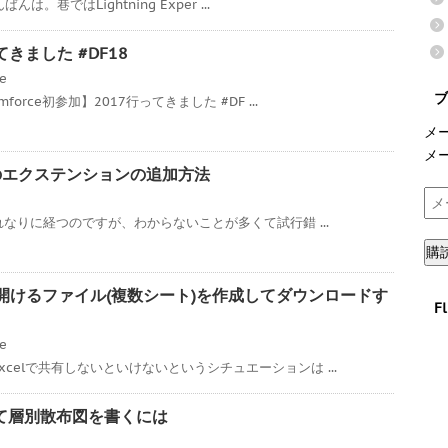
んは。巷ではLightning Exper ...
ってきました #DF18
ce
ブ
orce初参加】2017行ってきました #DF ...
メ
メ
7へのエクステンションの追加方法
メ
ー
それなりに経つのですが、わからないことが多くて試行錯 ...
ル
購
ア
ド
xcelで開けるファイル(複数シート)を作成してダウンロードす
F
レ
ス
ce
celで共有しないといけないというシチュエーションは ...
を使って層別散布図を書くには