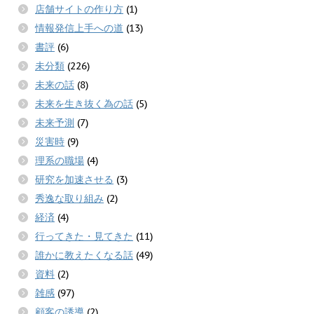
店舗サイトの作り方
(1)
情報発信上手への道
(13)
書評
(6)
未分類
(226)
未来の話
(8)
未来を生き抜く為の話
(5)
未来予測
(7)
災害時
(9)
理系の職場
(4)
研究を加速させる
(3)
秀逸な取り組み
(2)
経済
(4)
行ってきた・見てきた
(11)
誰かに教えたくなる話
(49)
資料
(2)
雑感
(97)
顧客の誘導
(2)