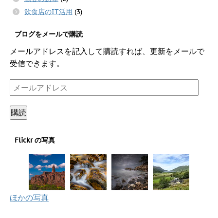
飲食店のIT活用
(3)
ブログをメールで購読
メールアドレスを記入して購読すれば、更新をメールで
受信できます。
メ
ー
ル
購読
ア
ド
Flickr の写真
レ
ス
ほかの写真