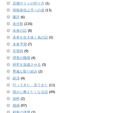
店舗サイトの作り方
(1)
情報発信上手への道
(13)
書評
(6)
未分類
(226)
未来の話
(8)
未来を生き抜く為の話
(5)
未来予測
(7)
災害時
(9)
理系の職場
(4)
研究を加速させる
(3)
秀逸な取り組み
(2)
経済
(4)
行ってきた・見てきた
(11)
誰かに教えたくなる話
(49)
資料
(2)
雑感
(97)
顧客の誘導
(2)