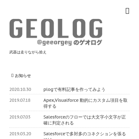
武器は走りながら拾え
お知らせ
2020.10.30
plogで有料記事を作ってみよう
2019.07.18
Apex,Visualforce 動的にカスタム項目を取
得する
2019.07.03
Salesforceのフローでは大文字小文字が正
確に判定される
2019.03.20
Salesforceで多対多のコネクションを張る