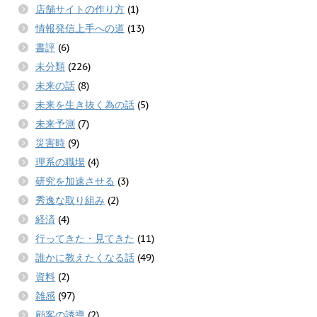
店舗サイトの作り方
(1)
情報発信上手への道
(13)
書評
(6)
未分類
(226)
未来の話
(8)
未来を生き抜く為の話
(5)
未来予測
(7)
災害時
(9)
理系の職場
(4)
研究を加速させる
(3)
秀逸な取り組み
(2)
経済
(4)
行ってきた・見てきた
(11)
誰かに教えたくなる話
(49)
資料
(2)
雑感
(97)
顧客の誘導
(2)