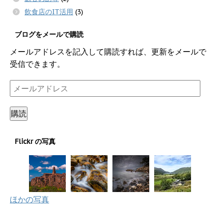
飲食店のIT活用
(3)
ブログをメールで購読
メールアドレスを記入して購読すれば、更新をメールで
受信できます。
メ
ー
ル
購読
ア
ド
Flickr の写真
レ
ス
ほかの写真