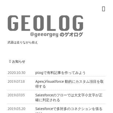
武器は走りながら拾え
お知らせ
2020.10.30
plogで有料記事を作ってみよう
2019.07.18
Apex,Visualforce 動的にカスタム項目を取
得する
2019.07.03
Salesforceのフローでは大文字小文字が正
確に判定される
2019.03.20
Salesforceで多対多のコネクションを張る