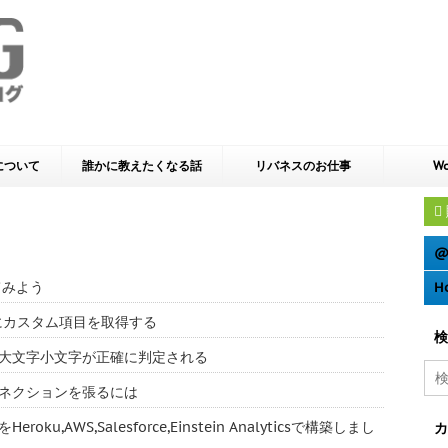
yについて
誰かに教えたくなる話
リバネスのお仕事
Wo
@
てみよう
H
e 動的にカスタム項目を取得する
検
ーでは大文字小文字が正確に判定される
多のコネクションを張るには
u,AWS,Salesforce,Einstein Analyticsで構築しまし
カ