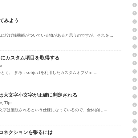
ってみよう
に投げ銭機能がついている物があると思うのですが、それを ...
ce 動的にカスタム項目を取得する
ce
。 参考：sobjectを利用したカスタムオブジェ ...
ローでは大文字小文字が正確に判定される
ce
,
Tips
文字は無視されるという仕様になっているので、全体的に ...
対多のコネクションを張るには