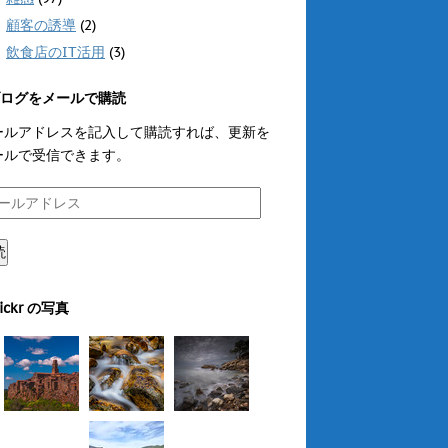
顧客の誘導
(2)
飲食店のIT活用
(3)
ログをメールで購読
ールアドレスを記入して購読すれば、更新を
ールで受信できます。
読
lickr の写真