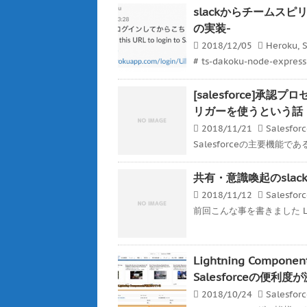
slackからチームスピリッ
の実装-
2018/12/05
Heroku
,
S
# ts-dakoku-node-expre
[salesforce]
リガーを使うという話
2018/11/21
Salesfor
Salesforceの主要機能
共有・意識喚起のslackと
2018/11/12
Salesfor
前回こんな事を書きました Ligh
Lightning Co
Salesforceの便利
2018/10/24
Salesfor