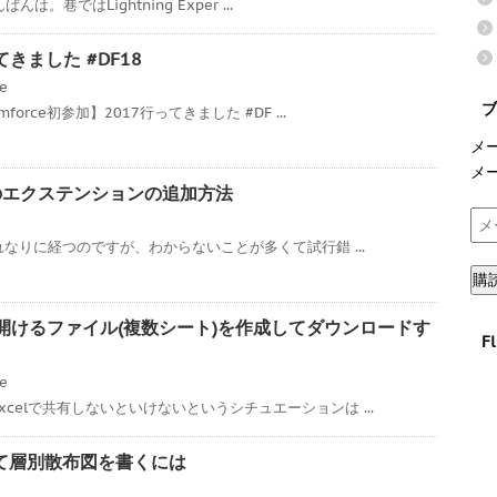
んは。巷ではLightning Exper ...
ってきました #DF18
ce
ブ
orce初参加】2017行ってきました #DF ...
メ
メ
7へのエクステンションの追加方法
メ
ー
それなりに経つのですが、わからないことが多くて試行錯 ...
ル
購
ア
ド
xcelで開けるファイル(複数シート)を作成してダウンロードす
F
レ
ス
ce
celで共有しないといけないというシチュエーションは ...
を使って層別散布図を書くには