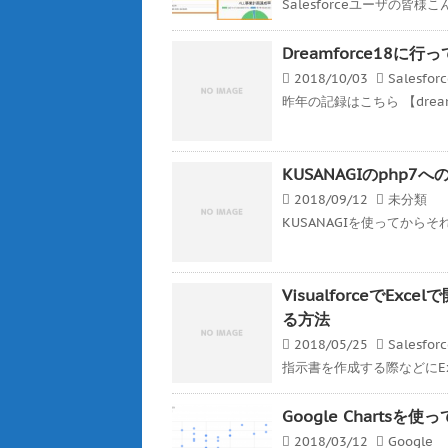
Salesforceユーザの皆様こんば
Dreamforce18に行
2018/10/03
Salesfor
昨年の記録はこちら 【dreamf
KUSANAGIのphp
2018/09/12
未分類
KUSANAGIを使ってから
VisualforceでE
る方法
2018/05/25
Salesfor
指示書を作成する際などにEx
Google Charts
2018/03/12
Google