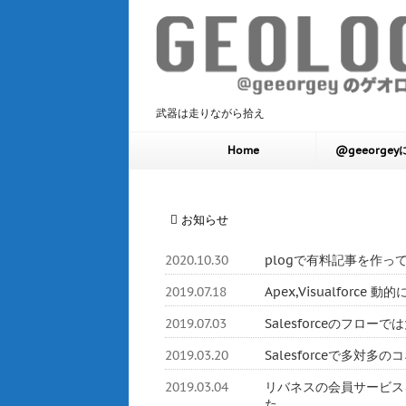
武器は走りながら拾え
Home
@geeorge
お知らせ
2020.10.30
plogで有料記事を作っ
2019.07.18
Apex,Visualforc
2019.07.03
Salesforceのフロ
2019.03.20
Salesforceで多対
2019.03.04
リバネスの会員サービスをHerok
た