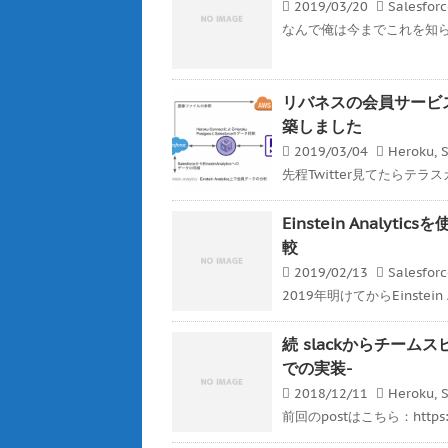
2019/03/20
Salesfor
なんで俺は今までこれを知らなか
リバネスの会員サービスをHero
築しました
2019/03/04
Heroku
,
S
先程Twitter見てたらテラ
Einstein Analyt
較
2019/02/13
Salesfor
2019年明けてからEinstein 
続 slackからチームスピ
での実装-
2018/12/11
Heroku
,
S
前回のpostはこちら：https://ge