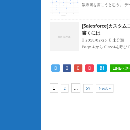
散布図を書こうと思う。 デ
[Salesforce]
書くには
2018/02/23
未分類
Page A から ClassAを呼び 
B!
LINEへ送
1
…
2
59
Next »