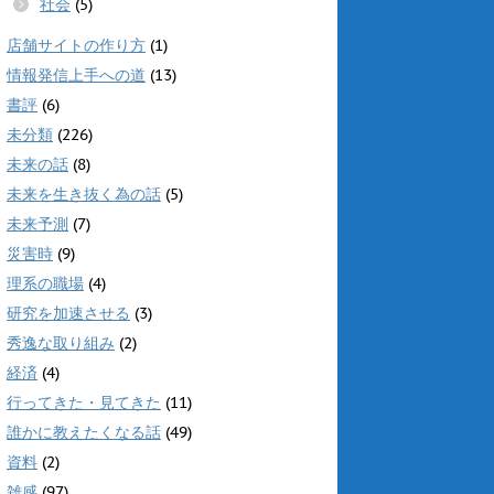
社会
(5)
店舗サイトの作り方
(1)
情報発信上手への道
(13)
書評
(6)
未分類
(226)
未来の話
(8)
未来を生き抜く為の話
(5)
未来予測
(7)
災害時
(9)
理系の職場
(4)
研究を加速させる
(3)
秀逸な取り組み
(2)
経済
(4)
行ってきた・見てきた
(11)
誰かに教えたくなる話
(49)
資料
(2)
雑感
(97)