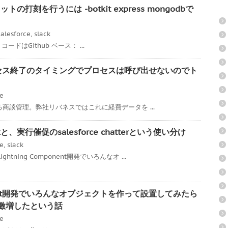
トの打刻を行うには -botkit express mongodbで
alesforce
,
slack
ss コードはGithub ベース： ...
承認プロセス終了のタイミングでプロセスは呼び出せないのでト
ce
である商談管理。弊社リバネスではこれに経費データを ...
、実行催促のsalesforce chatterという使い分け
ce
,
slack
tning Component開発でいろんなオ ...
mponent開発でいろんなオブジェクトを作って設置してみたら
度が激増したという話
ce