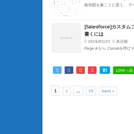
散布図を書こうと思う。 デ
[Salesforce]
書くには
2018/02/23
未分類
Page A から ClassAを呼び 
B!
LINEへ送
1
…
2
59
Next »