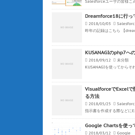
Salesforceユーザの皆様こんば
Dreamforce18に行
2018/10/03
Salesfor
昨年の記録はこちら 【dreamf
KUSANAGIのphp
2018/09/12
未分類
KUSANAGIを使ってから
VisualforceでE
る方法
2018/05/25
Salesfor
指示書を作成する際などにEx
Google Charts
2018/03/12
Google