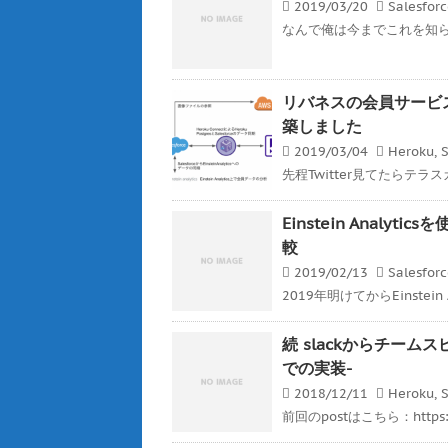
2019/03/20
Salesfor
なんで俺は今までこれを知らなか
リバネスの会員サービスをHero
築しました
2019/03/04
Heroku
,
S
先程Twitter見てたらテラ
Einstein Analyt
較
2019/02/13
Salesfor
2019年明けてからEinstein 
続 slackからチームスピ
での実装-
2018/12/11
Heroku
,
S
前回のpostはこちら：https://ge