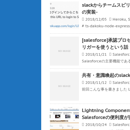
slackからチームスピリッ
の実装-
2018/12/05
Heroku
,
S
# ts-dakoku-node-expre
[salesforce]
リガーを使うという話
2018/11/21
Salesfor
Salesforceの主要機能
共有・意識喚起のslackと
2018/11/12
Salesfor
前回こんな事を書きました Ligh
Lightning Co
Salesforceの便利
2018/10/24
Salesfor