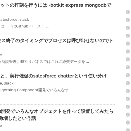
トの打刻を行うには -botkit express mongodbで
alesforce
,
slack
ss コードはGithub ベース： ...
承認プロセス終了のタイミングでプロセスは呼び出せないのでト
ce
である商談管理。弊社リバネスではこれに経費データを ...
、実行催促のsalesforce chatterという使い分け
ce
,
slack
tning Component開発でいろんなオ ...
mponent開発でいろんなオブジェクトを作って設置してみたら
度が激増したという話
ce