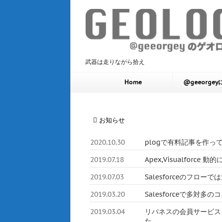
武器は走りながら拾え
Home
@geeorge
お知らせ
2020.10.30
plogで有料記事を作っ
2019.07.18
Apex,Visualforc
2019.07.03
Salesforceのフロ
2019.03.20
Salesforceで多対
2019.03.04
リバネスの会員サービスをHerok
た