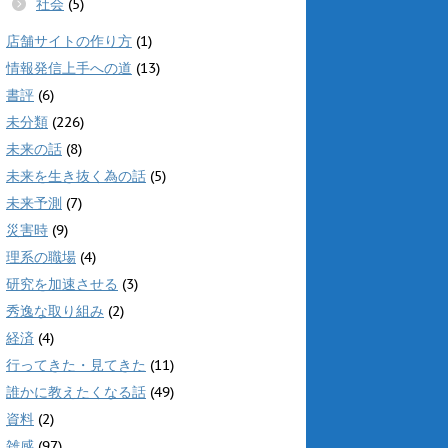
社会
(5)
店舗サイトの作り方
(1)
情報発信上手への道
(13)
書評
(6)
未分類
(226)
未来の話
(8)
未来を生き抜く為の話
(5)
未来予測
(7)
災害時
(9)
理系の職場
(4)
研究を加速させる
(3)
秀逸な取り組み
(2)
経済
(4)
行ってきた・見てきた
(11)
誰かに教えたくなる話
(49)
資料
(2)
雑感
(97)