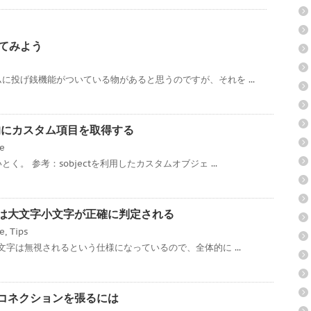
ってみよう
に投げ銭機能がついている物があると思うのですが、それを ...
ce 動的にカスタム項目を取得する
ce
。 参考：sobjectを利用したカスタムオブジェ ...
ローでは大文字小文字が正確に判定される
ce
,
Tips
文字は無視されるという仕様になっているので、全体的に ...
対多のコネクションを張るには