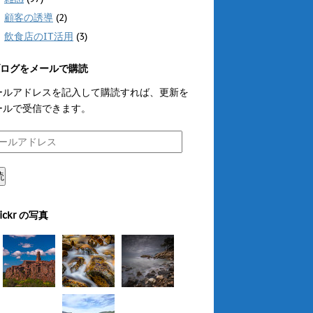
顧客の誘導
(2)
飲食店のIT活用
(3)
ログをメールで購読
ールアドレスを記入して購読すれば、更新を
ールで受信できます。
読
lickr の写真