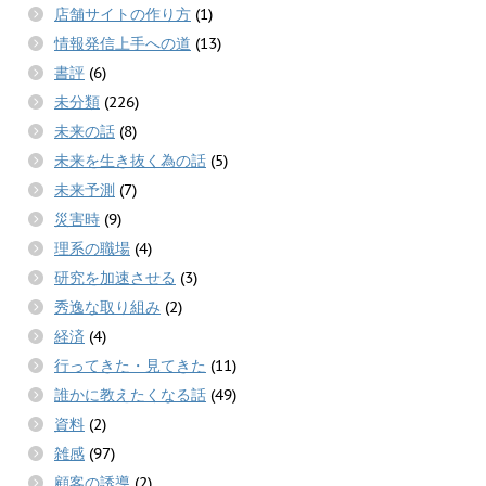
店舗サイトの作り方
(1)
情報発信上手への道
(13)
書評
(6)
未分類
(226)
未来の話
(8)
未来を生き抜く為の話
(5)
未来予測
(7)
災害時
(9)
理系の職場
(4)
研究を加速させる
(3)
秀逸な取り組み
(2)
経済
(4)
行ってきた・見てきた
(11)
誰かに教えたくなる話
(49)
資料
(2)
雑感
(97)
顧客の誘導
(2)