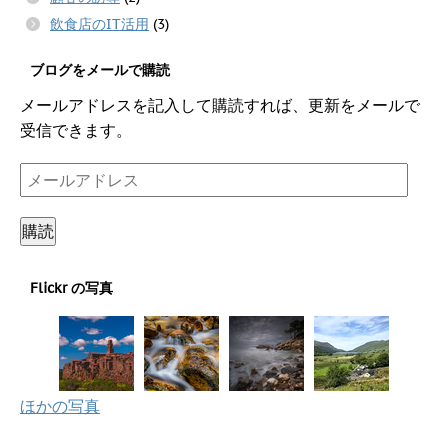
飲食店のIT活用
(3)
ブログをメールで購読
メールアドレスを記入して購読すれば、更新をメールで
受信できます。
メ
ー
ル
購読
ア
ド
Flickr の写真
レ
ス
ほかの写真