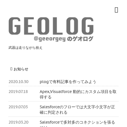
武器は走りながら拾え
お知らせ
2020.10.30
plogで有料記事を作ってみよう
2019.07.18
Apex,Visualforce 動的にカスタム項目を取
得する
2019.07.03
Salesforceのフローでは大文字小文字が正
確に判定される
2019.03.20
Salesforceで多対多のコネクションを張る