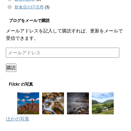
飲食店のIT活用
(3)
ブログをメールで購読
メールアドレスを記入して購読すれば、更新をメールで
受信できます。
メ
ー
ル
購読
ア
ド
Flickr の写真
レ
ス
ほかの写真