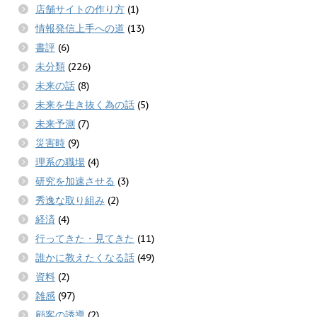
店舗サイトの作り方
(1)
情報発信上手への道
(13)
書評
(6)
未分類
(226)
未来の話
(8)
未来を生き抜く為の話
(5)
未来予測
(7)
災害時
(9)
理系の職場
(4)
研究を加速させる
(3)
秀逸な取り組み
(2)
経済
(4)
行ってきた・見てきた
(11)
誰かに教えたくなる話
(49)
資料
(2)
雑感
(97)
顧客の誘導
(2)