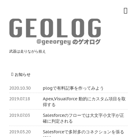
武器は走りながら拾え
お知らせ
2020.10.30
plogで有料記事を作ってみよう
2019.07.18
Apex,Visualforce 動的にカスタム項目を取
得する
2019.07.03
Salesforceのフローでは大文字小文字が正
確に判定される
2019.03.20
Salesforceで多対多のコネクションを張る