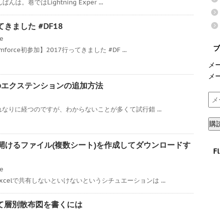
んは。巷ではLightning Exper ...
ってきました #DF18
ce
ブ
orce初参加】2017行ってきました #DF ...
メ
メ
7へのエクステンションの追加方法
メ
ー
それなりに経つのですが、わからないことが多くて試行錯 ...
ル
購
ア
ド
xcelで開けるファイル(複数シート)を作成してダウンロードす
F
レ
ス
ce
celで共有しないといけないというシチュエーションは ...
を使って層別散布図を書くには