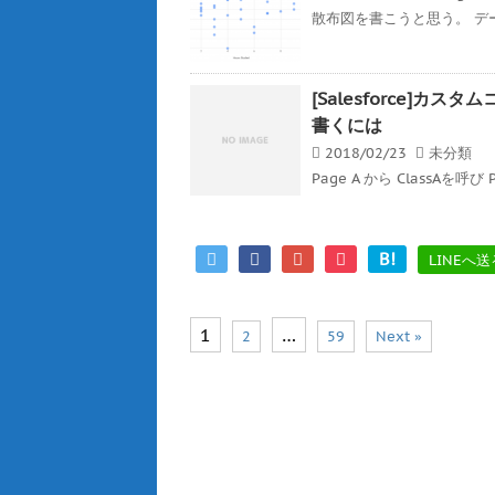
散布図を書こうと思う。 デ
[Salesforce]
書くには
2018/02/23
未分類
Page A から ClassAを呼び 
B!
LINEへ送
1
…
2
59
Next »