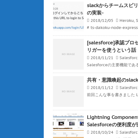
slackからチームスピリッ
の実装-
2018/12/05
Heroku
,
S
# ts-dakoku-node-expre
[salesforce]
リガーを使うという話
2018/11/21
Salesfor
Salesforceの主要機能
共有・意識喚起のslackと
2018/11/12
Salesfor
前回こんな事を書きました Ligh
Lightning Co
Salesforceの便利
2018/10/24
Salesfor