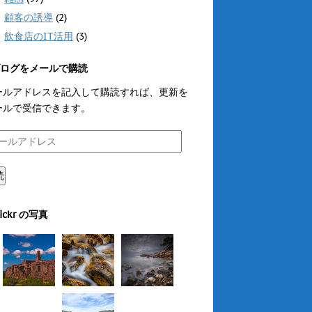
顧客の誘導
(2)
飲食店のIT活用
(3)
ログをメールで購読
ールアドレスを記入して購読すれば、更新を
ールで受信できます。
読
lickr の写真