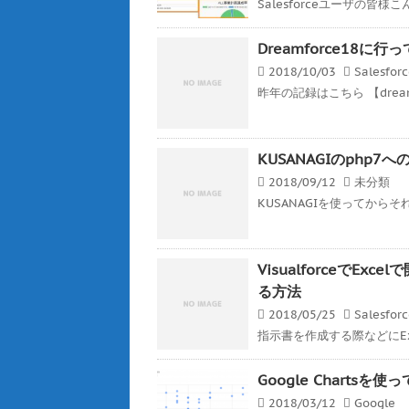
Salesforceユーザの皆様こんば
Dreamforce18に行
2018/10/03
Salesfor
昨年の記録はこちら 【dreamf
KUSANAGIのphp
2018/09/12
未分類
KUSANAGIを使ってから
VisualforceでE
る方法
2018/05/25
Salesfor
指示書を作成する際などにEx
Google Charts
2018/03/12
Google