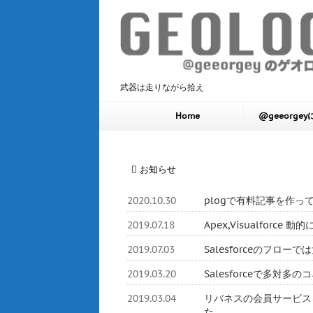
武器は走りながら拾え
Home
@geeorge
お知らせ
2020.10.30
plogで有料記事を作っ
2019.07.18
Apex,Visualforc
2019.07.03
Salesforceのフロ
2019.03.20
Salesforceで多対
2019.03.04
リバネスの会員サービスをHerok
た