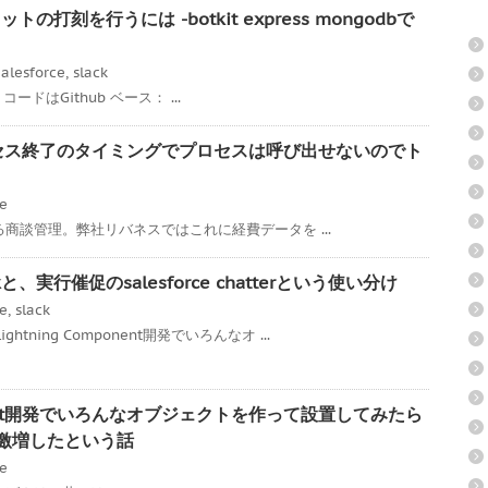
トの打刻を行うには -botkit express mongodbで
alesforce
,
slack
ss コードはGithub ベース： ...
承認プロセス終了のタイミングでプロセスは呼び出せないのでト
ce
である商談管理。弊社リバネスではこれに経費データを ...
、実行催促のsalesforce chatterという使い分け
ce
,
slack
tning Component開発でいろんなオ ...
mponent開発でいろんなオブジェクトを作って設置してみたら
度が激増したという話
ce