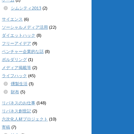
シムシティ2013
(2)
サイエンス
(6)
ソーシャルメディア活用
(22)
ダイエットハック
(8)
フリーアイデア
(9)
ベンチャー企業的な話
(8)
ボルダリング
(1)
メディア掲載等
(2)
ライフハック
(45)
燻製生活
(3)
財布
(5)
リバネスのお仕事
(148)
リバネス創世記
(2)
六次化人材プロジェクト
(10)
寄稿
(7)