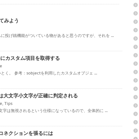
ってみよう
に投げ銭機能がついている物があると思うのですが、それを ...
ce 動的にカスタム項目を取得する
ce
。 参考：sobjectを利用したカスタムオブジェ ...
ローでは大文字小文字が正確に判定される
ce
,
Tips
文字は無視されるという仕様になっているので、全体的に ...
対多のコネクションを張るには