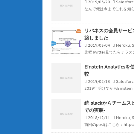
2019/03/20
Salesfor
なんで俺は今までこれを知らなか
リバネスの会員サービスをHero
築しました
2019/03/04
Heroku
,
S
先程Twitter見てたらテラ
Einstein Analyt
較
2019/02/13
Salesfor
2019年明けてからEinstein 
続 slackからチームスピ
での実装-
2018/12/11
Heroku
,
S
前回のpostはこちら：https://ge