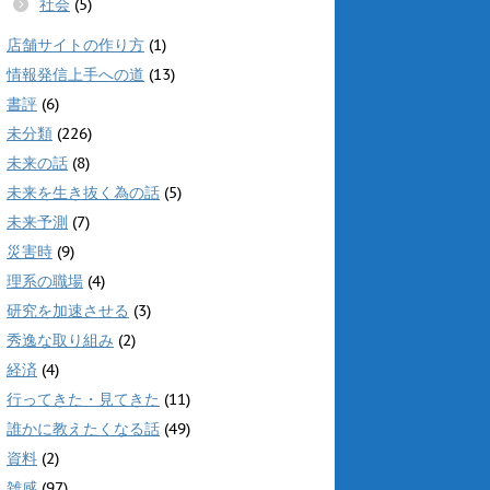
社会
(5)
店舗サイトの作り方
(1)
情報発信上手への道
(13)
書評
(6)
未分類
(226)
未来の話
(8)
未来を生き抜く為の話
(5)
未来予測
(7)
災害時
(9)
理系の職場
(4)
研究を加速させる
(3)
秀逸な取り組み
(2)
経済
(4)
行ってきた・見てきた
(11)
誰かに教えたくなる話
(49)
資料
(2)
雑感
(97)