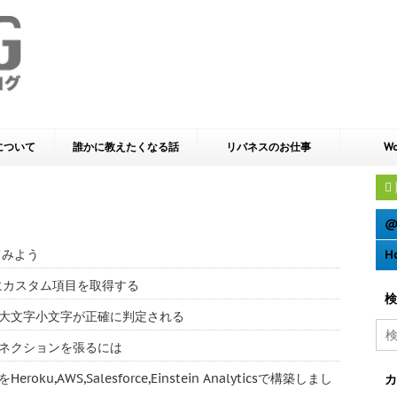
yについて
誰かに教えたくなる話
リバネスのお仕事
Wo
@
てみよう
H
e 動的にカスタム項目を取得する
検
ーでは大文字小文字が正確に判定される
多のコネクションを張るには
u,AWS,Salesforce,Einstein Analyticsで構築しまし
カ