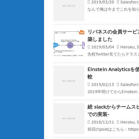
2019/03/20
Salesfor
なんで俺は今までこれを知らなか
リバネスの会員サービスをHero
築しました
2019/03/04
Heroku
,
S
先程Twitter見てたらテラ
Einstein Analyt
較
2019/02/13
Salesfor
2019年明けてからEinstein 
続 slackからチームスピ
での実装-
2018/12/11
Heroku
,
S
前回のpostはこちら：https://ge