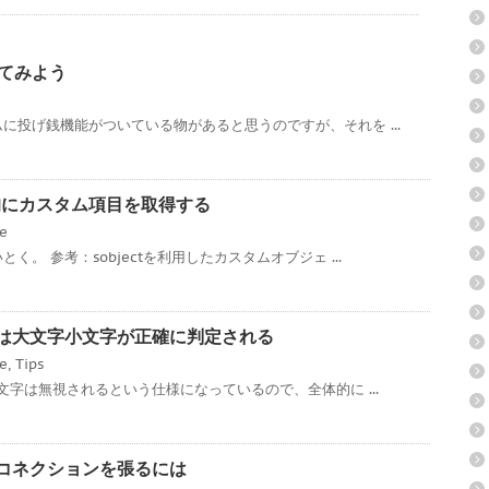
ってみよう
に投げ銭機能がついている物があると思うのですが、それを ...
ce 動的にカスタム項目を取得する
ce
。 参考：sobjectを利用したカスタムオブジェ ...
ローでは大文字小文字が正確に判定される
ce
,
Tips
文字は無視されるという仕様になっているので、全体的に ...
対多のコネクションを張るには