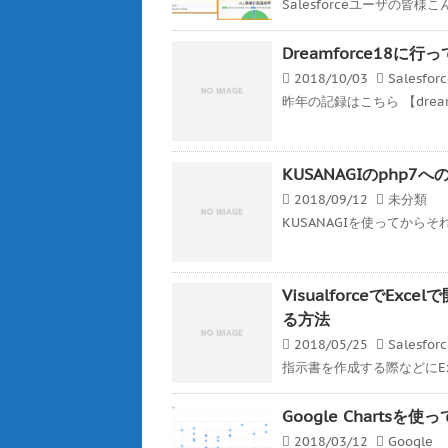
Salesforceユーザの皆様こんば
Dreamforce18に行
2018/10/03
Salesfor
昨年の記録はこちら 【dreamf
KUSANAGIのphp
2018/09/12
未分類
KUSANAGIを使ってから
VisualforceでE
る方法
2018/05/25
Salesfor
指示書を作成する際などにEx
Google Charts
2018/03/12
Google