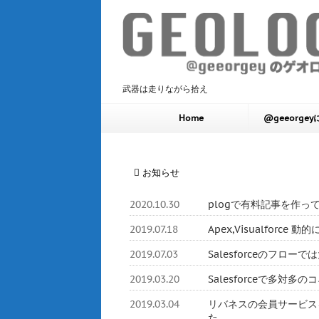
武器は走りながら拾え
Home
@geeorge
お知らせ
2020.10.30
plogで有料記事を作っ
2019.07.18
Apex,Visualforc
2019.07.03
Salesforceのフロ
2019.03.20
Salesforceで多対
2019.03.04
リバネスの会員サービスをHerok
た