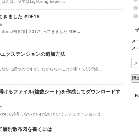
んは。巷ではLightning Exper ...
ってきました #DF18
ce
ブ
orce初参加】2017行ってきました #DF ...
メ
メ
7へのエクステンションの追加方法
メ
ー
それなりに経つのですが、わからないことが多くて試行錯 ...
ル
購
ア
ド
xcelで開けるファイル(複数シート)を作成してダウンロードす
F
レ
ス
ce
celで共有しないといけないというシチュエーションは ...
を使って層別散布図を書くには