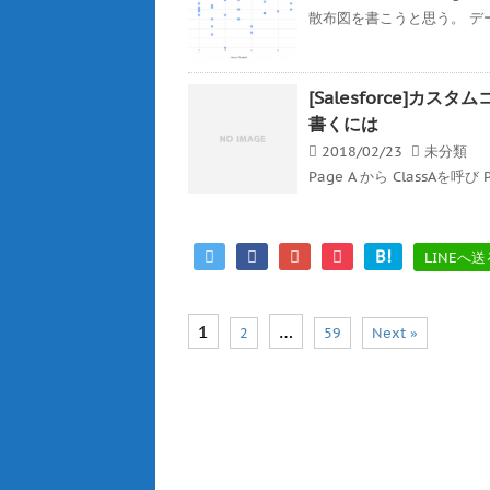
散布図を書こうと思う。 デ
[Salesforce]
書くには
2018/02/23
未分類
Page A から ClassAを呼び 
B!
LINEへ送
1
…
2
59
Next »