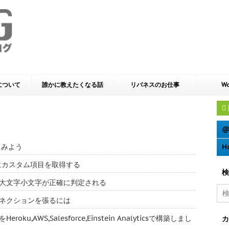
yについて
誰かに教えたくなる話
リバネスのお仕事
Wo
@
てみよう
H
e 動的にカスタム項目を取得する
検
ーでは大文字小文字が正確に判定される
多のコネクションを張るには
u,AWS,Salesforce,Einstein Analyticsで構築しまし
カ