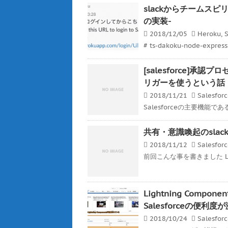
slackからチームスピリッ
の実装-
2018/12/05
Heroku
,
S
# ts-dakoku-node-expre
[salesforce]
リガーを使うという話
2018/11/21
Salesfor
Salesforceの主要機能
共有・意識喚起のslackと
2018/11/12
Salesfor
前回こんな事を書きました Ligh
Lightning Co
Salesforceの便利
2018/10/24
Salesfor