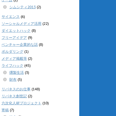
シムシティ2013
(2)
サイエンス
(6)
ソーシャルメディア活用
(22)
ダイエットハック
(8)
フリーアイデア
(9)
ベンチャー企業的な話
(8)
ボルダリング
(1)
メディア掲載等
(2)
ライフハック
(45)
燻製生活
(3)
財布
(5)
リバネスのお仕事
(148)
リバネス創世記
(2)
六次化人材プロジェクト
(10)
寄稿
(7)