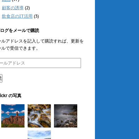
顧客の誘導
(2)
飲食店のIT活用
(3)
ログをメールで購読
ールアドレスを記入して購読すれば、更新を
ールで受信できます。
読
lickr の写真