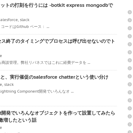
トの打刻を行うには -botkit express mongodbで
alesforce
,
slack
ss コードはGithub ベース： ...
承認プロセス終了のタイミングでプロセスは呼び出せないのでト
ce
である商談管理。弊社リバネスではこれに経費データを ...
、実行催促のsalesforce chatterという使い分け
ce
,
slack
tning Component開発でいろんなオ ...
mponent開発でいろんなオブジェクトを作って設置してみたら
度が激増したという話
ce