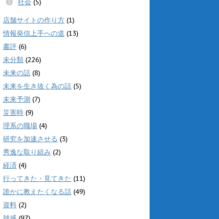
社会
(5)
店舗サイトの作り方
(1)
情報発信上手への道
(13)
書評
(6)
未分類
(226)
未来の話
(8)
未来を生き抜く為の話
(5)
未来予測
(7)
災害時
(9)
理系の職場
(4)
研究を加速させる
(3)
秀逸な取り組み
(2)
経済
(4)
行ってきた・見てきた
(11)
誰かに教えたくなる話
(49)
資料
(2)
雑感
(97)