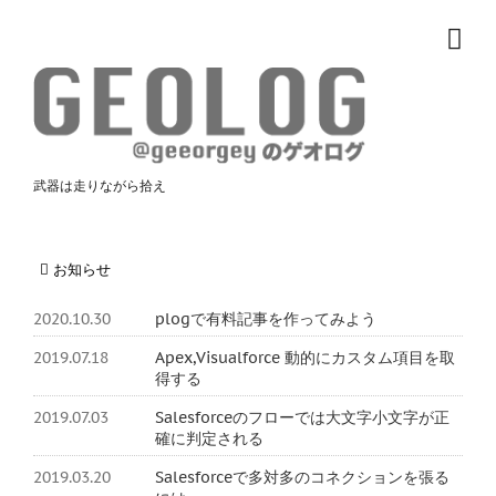
武器は走りながら拾え
お知らせ
2020.10.30
plogで有料記事を作ってみよう
2019.07.18
Apex,Visualforce 動的にカスタム項目を取
得する
2019.07.03
Salesforceのフローでは大文字小文字が正
確に判定される
2019.03.20
Salesforceで多対多のコネクションを張る