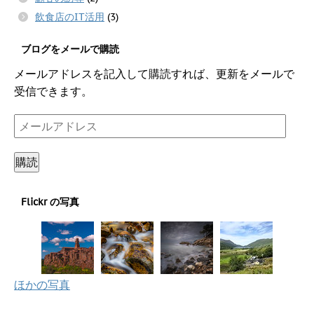
飲食店のIT活用
(3)
ブログをメールで購読
メールアドレスを記入して購読すれば、更新をメールで
受信できます。
メ
ー
ル
購読
ア
ド
Flickr の写真
レ
ス
ほかの写真