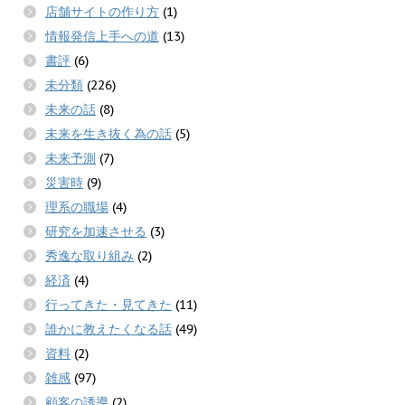
店舗サイトの作り方
(1)
情報発信上手への道
(13)
書評
(6)
未分類
(226)
未来の話
(8)
未来を生き抜く為の話
(5)
未来予測
(7)
災害時
(9)
理系の職場
(4)
研究を加速させる
(3)
秀逸な取り組み
(2)
経済
(4)
行ってきた・見てきた
(11)
誰かに教えたくなる話
(49)
資料
(2)
雑感
(97)
顧客の誘導
(2)