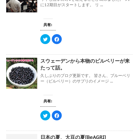
ン
e
す
に12期目がスタートします。 リ ...
ド
r
る
ウ
で
に
で
共
は
開
有
ク
き
(
リ
ま
共有:
新
ッ
す
し
ク
)
い
し
ウ
て
ク
F
ィ
く
リ
a
ン
だ
ッ
c
ド
さ
ク
e
ウ
い
し
b
で
(
て
o
開
新
スウェーデンから本物のビルベリーが来
T
o
き
し
w
k
ま
い
たって話。
i
で
す
ウ
t
共
)
ィ
久しぶりのブログ更新です。 皆さん、ブルーベリ
t
有
ン
e
す
ー（ビルベリー）のサプリのイメージ ...
ド
r
る
ウ
で
に
で
共
は
開
有
ク
き
(
リ
ま
共有:
新
ッ
す
し
ク
)
い
し
ウ
て
ク
F
ィ
く
リ
a
ン
だ
ッ
c
ド
さ
ク
e
ウ
い
し
b
で
(
て
o
開
新
日本の夏、大豆の夏[BeAGRI]
T
o
き
し