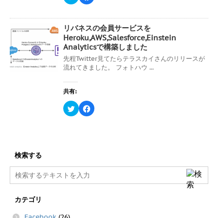
リ
a
い
し
ま
ッ
c
ウ
て
す
ク
e
ィ
く
)
し
b
ン
だ
て
o
ド
さ
リバネスの会員サービスを
T
o
ウ
い
w
k
Heroku,AWS,Salesforce,Einstein
で
(
i
で
開
新
Analyticsで構築しました
t
共
き
し
t
有
ま
い
先程Twitter見てたらテラスカイさんのリリースが
e
す
す
ウ
r
る
流れてきました。 フォトハウ ...
)
ィ
で
に
ン
共
は
ド
有
ク
ウ
(
リ
で
共有:
新
ッ
開
し
ク
き
い
し
ク
F
ま
ウ
て
リ
a
す
ィ
く
ッ
c
)
ン
だ
ク
e
ド
さ
し
b
ウ
い
て
o
で
(
T
o
開
新
w
k
き
し
i
で
検索する
ま
い
t
共
す
ウ
t
有
)
ィ
e
す
ン
r
る
ド
で
に
ウ
共
は
で
有
ク
カテゴリ
開
(
リ
き
新
ッ
ま
し
ク
Facebook
(26)
す
い
し