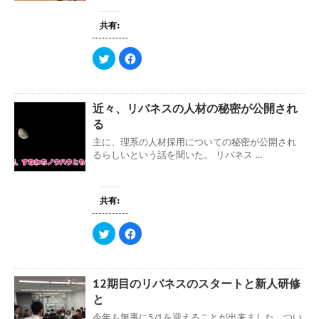
共有:
ク
F
リ
a
ッ
c
ク
e
し
b
て
o
近々、リバネスの人材の秘密が公開され
T
o
w
k
る
i
で
t
共
主に、理系の人材採用についての秘密が公開され
t
有
e
す
るらしいという話を聞いた。 リバネス ...
r
る
で
に
共
は
有
ク
(
リ
共有:
新
ッ
し
ク
い
し
ウ
て
ク
F
ィ
く
リ
a
ン
だ
ッ
c
ド
さ
ク
e
ウ
い
し
b
で
(
て
o
開
新
12期目のリバネスのスタートと新人研修
T
o
き
し
w
k
ま
い
と
i
で
す
ウ
t
共
)
ィ
今年も無事に5/1を迎えることが出来ました。つい
t
有