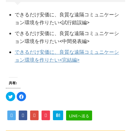
できるだけ安価に、良質な遠隔コミュニケーシ
ョン環境を作りたい<試行錯誤編>
できるだけ安価に、良質な遠隔コミュニケーシ
ョン環境を作りたい<中間発表編>
できるだけ安価に、良質な遠隔コミュニケーシ
ョン環境を作りたい<完結編>
共有:
ク
F
リ
a
ッ
c
ク
e
し
b
て
o
B!
LINEへ送る
T
o
w
k
i
で
t
共
t
有