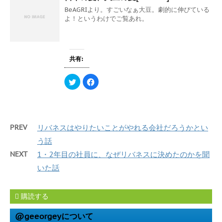
w
k
ま
い
i
で
BeAGRIより。すごいなぁ大豆。劇的に伸びている
す
ウ
t
共
)
ィ
よ！というわけでご覧あれ。
t
有
ン
e
す
ド
r
る
ウ
で
に
で
共
は
開
有
ク
き
(
リ
共有:
ま
新
ッ
す
し
ク
)
い
し
ウ
て
ク
F
ィ
く
リ
a
ン
だ
ッ
c
ド
さ
ク
e
ウ
い
し
b
で
(
て
o
開
新
T
o
き
し
w
k
PREV
リバネスはやりたいことがやれる会社だろうかとい
ま
い
i
で
す
ウ
t
共
)
ィ
t
有
う話
ン
e
す
ド
r
る
NEXT
1・2年目の社員に、なぜリバネスに決めたのかを聞
ウ
で
に
で
共
は
いた話
開
有
ク
き
(
リ
ま
新
ッ
す
し
ク
)
い
し
購読する
ウ
て
ィ
く
ン
だ
@geeorgeyについて
ド
さ