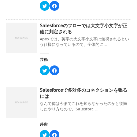
新
ッ
ク
F
し
ク
リ
a
い
し
ッ
c
ウ
て
ク
e
ィ
く
し
b
ン
だ
て
o
ド
さ
Salesforceのフローでは大文字小文字が正
T
o
ウ
い
w
k
確に判定される
で
(
i
で
開
新
t
共
Apexでは、英字の大文字小文字は無視されるとい
き
し
t
有
ま
い
う仕様になっているので、全体的に ...
e
す
す
ウ
r
る
)
ィ
で
に
ン
共
は
ド
共有:
有
ク
ウ
(
リ
で
新
ッ
開
ク
F
し
ク
き
リ
a
い
し
ま
ッ
c
ウ
て
す
ク
e
ィ
く
)
し
b
ン
だ
て
o
ド
さ
Salesforceで多対多のコネクションを張る
T
o
ウ
い
w
k
には
で
(
i
で
開
新
t
共
なんで俺は今までこれを知らなかったのかと後悔
き
し
t
有
ま
い
したやり方なので、Salesforc ...
e
す
す
ウ
r
る
)
ィ
で
に
ン
共
は
ド
共有:
有
ク
ウ
(
リ
で
新
ッ
開
ク
F
し
ク
き