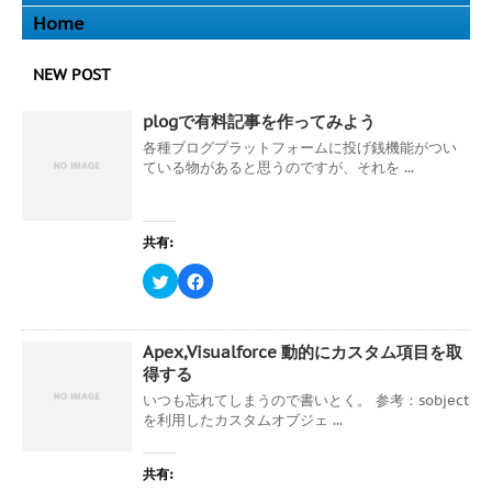
ウ
い
で
(
Home
開
新
き
し
ま
い
す
ウ
NEW POST
)
ィ
ン
ド
plogで有料記事を作ってみよう
ウ
で
各種ブログプラットフォームに投げ銭機能がつい
開
き
ている物があると思うのですが、それを ...
ま
す
)
共有:
ク
F
リ
a
ッ
c
ク
e
し
b
て
o
Apex,Visualforce 動的にカスタム項目を取
T
o
w
k
得する
i
で
t
共
いつも忘れてしまうので書いとく。 参考：sobject
t
有
を利用したカスタムオブジェ ...
e
す
r
る
で
に
共
は
共有:
有
ク
(
リ