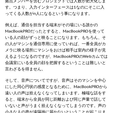
拠点メンバーを含むプロジェクトでは人数が肥大化しま
す。つまり、入力インターフェースは1なのにそこに入
ってくる人数がn人になるという事になります。
例えば、通信を担当する端末がその場にいる誰かの
MacBookPROだったとすると、MacBookPROを使って
いる人の顔がずっと映ることになります。もちろん、そ
の人がマシンを通信専用に使っていれば、一番全員がカ
メラに映る場所にマシンをおけば相手は室内の様子が見
えるようになるのですが、MacBookPROのWebカムでは
会議室にいる全員の顔を把握するということは難しいと
言わざるを得ません。
そして、音声についてですが、音声はそのマシンを中心
にした同心円状の感度となるために、MacBookPROから
遠い人の声は拾えなくなってしまいます。極端な話をす
ると、端末から全員が同じ距離および同じ声量で話して
いないと声がうまく拾えなくなってしまうのです。声の
小さな人の声が遠隔地に届かないということが起こりま