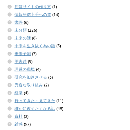
店舗サイトの作り方
(1)
情報発信上手への道
(13)
書評
(6)
未分類
(226)
未来の話
(8)
未来を生き抜く為の話
(5)
未来予測
(7)
災害時
(9)
理系の職場
(4)
研究を加速させる
(3)
秀逸な取り組み
(2)
経済
(4)
行ってきた・見てきた
(11)
誰かに教えたくなる話
(49)
資料
(2)
雑感
(97)