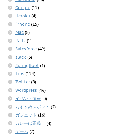
)
ウ
て
Google
(12)
ィ
く
ン
だ
ド
さ
Heroku
(4)
ウ
い
で
(
iPhone
(15)
開
新
き
し
Mac
(8)
ま
い
す
ウ
Rails
(1)
)
ィ
ン
ド
Salesforce
(42)
ウ
で
slack
(3)
開
き
SpringBoot
(1)
ま
す
Tips
(124)
)
Twitter
(8)
Wordpress
(46)
イベント情報
(3)
おすすめスポット
(2)
ガジェット
(16)
カレーは正義！
(4)
ゲーム
(2)