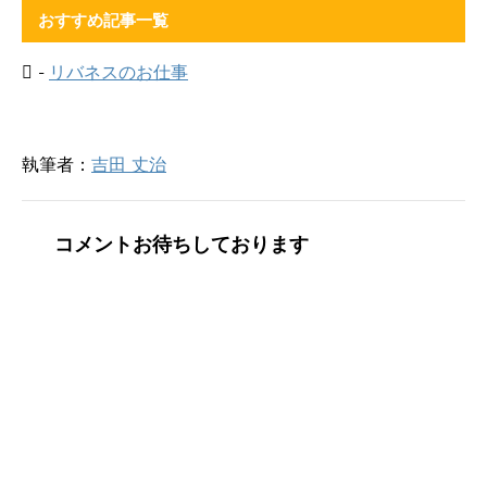
e
す
おすすめ記事一覧
r
る
で
に
共
は
有
ク
-
リバネスのお仕事
(
リ
新
ッ
し
ク
い
し
ウ
て
ィ
く
ン
だ
執筆者：
吉田 丈治
ド
さ
ウ
い
で
(
開
新
き
し
ま
い
コメントお待ちしております
す
ウ
)
ィ
ン
ド
ウ
で
開
き
ま
す
)