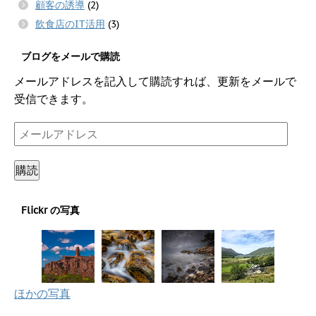
顧客の誘導
(2)
飲食店のIT活用
(3)
ブログをメールで購読
メールアドレスを記入して購読すれば、更新をメールで
受信できます。
メ
ー
ル
購読
ア
ド
Flickr の写真
レ
ス
ほかの写真