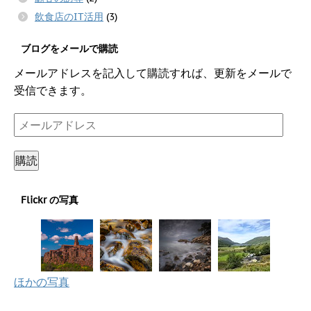
飲食店のIT活用
(3)
ブログをメールで購読
メールアドレスを記入して購読すれば、更新をメールで
受信できます。
メ
ー
ル
購読
ア
ド
Flickr の写真
レ
ス
ほかの写真