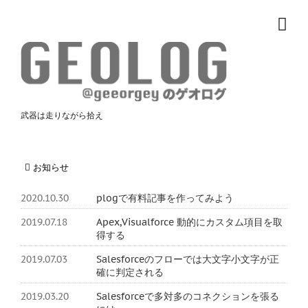
武器は走りながら拾え
お知らせ
2020.10.30
plogで有料記事を作ってみよう
2019.07.18
Apex,Visualforce 動的にカスタム項目を取
得する
2019.07.03
Salesforceのフローでは大文字小文字が正
確に判定される
2019.03.20
Salesforceで多対多のコネクションを張る