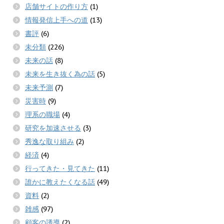
店舗サイトの作り方
(1)
情報発信上手への道
(13)
書評
(6)
未分類
(226)
未来の話
(8)
未来を生き抜く為の話
(5)
未来予測
(7)
災害時
(9)
理系の職場
(4)
研究を加速させる
(3)
秀逸な取り組み
(2)
経済
(4)
行ってきた・見てきた
(11)
誰かに教えたくなる話
(49)
資料
(2)
雑感
(97)
顧客の誘導
(2)