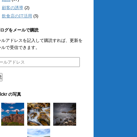
顧客の誘導
(2)
飲食店のIT活用
(3)
ログをメールで購読
ールアドレスを記入して購読すれば、更新を
ールで受信できます。
読
lickr の写真