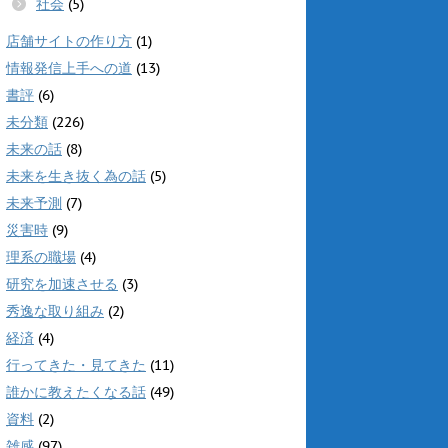
社会
(5)
店舗サイトの作り方
(1)
情報発信上手への道
(13)
書評
(6)
未分類
(226)
未来の話
(8)
未来を生き抜く為の話
(5)
未来予測
(7)
災害時
(9)
理系の職場
(4)
研究を加速させる
(3)
秀逸な取り組み
(2)
経済
(4)
行ってきた・見てきた
(11)
誰かに教えたくなる話
(49)
資料
(2)
雑感
(97)