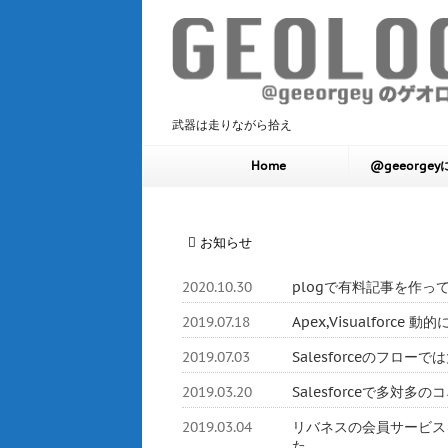
武器は走りながら拾え
Home
@geeorge
お知らせ
2020.10.30
plogで有料記事を作っ
2019.07.18
Apex,Visualforc
2019.07.03
Salesforceのフロ
2019.03.20
Salesforceで多対
2019.03.04
リバネスの会員サービスをHerok
た