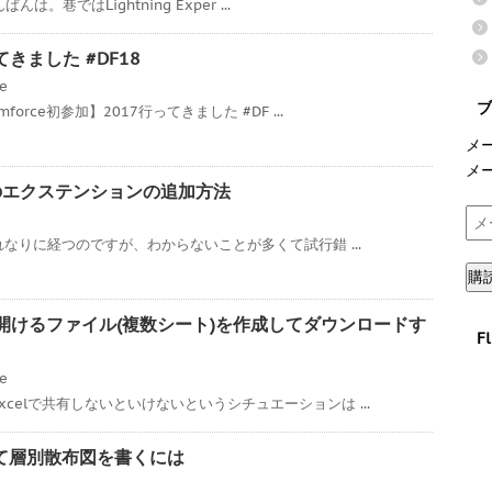
んは。巷ではLightning Exper ...
ってきました #DF18
ce
ブ
orce初参加】2017行ってきました #DF ...
メ
メ
7へのエクステンションの追加方法
メ
ー
それなりに経つのですが、わからないことが多くて試行錯 ...
ル
購
ア
ド
xcelで開けるファイル(複数シート)を作成してダウンロードす
F
レ
ス
ce
celで共有しないといけないというシチュエーションは ...
を使って層別散布図を書くには