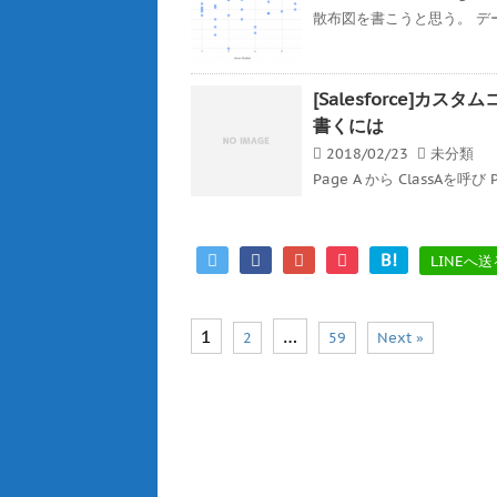
散布図を書こうと思う。 デ
[Salesforce]
書くには
2018/02/23
未分類
Page A から ClassAを呼び 
B!
LINEへ送
1
…
2
59
Next »