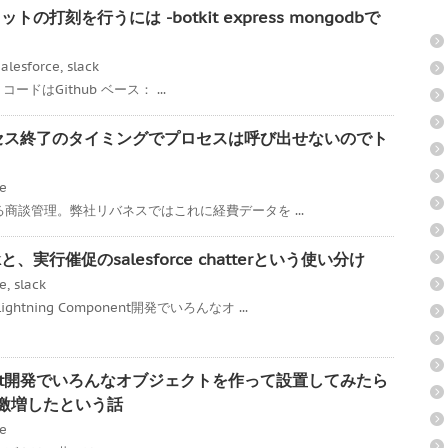
トの打刻を行うには -botkit express mongodbで
alesforce
,
slack
ss コードはGithub ベース： ...
承認プロセス終了のタイミングでプロセスは呼び出せないのでト
ce
である商談管理。弊社リバネスではこれに経費データを ...
、実行催促のsalesforce chatterという使い分け
ce
,
slack
tning Component開発でいろんなオ ...
mponent開発でいろんなオブジェクトを作って設置してみたら
度が激増したという話
ce