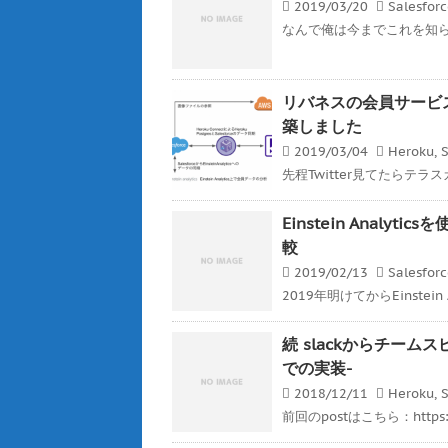
2019/03/20
Salesfor
なんで俺は今までこれを知らなか
リバネスの会員サービスをHero
築しました
2019/03/04
Heroku
,
S
先程Twitter見てたらテラ
Einstein Analyt
較
2019/02/13
Salesfor
2019年明けてからEinstein 
続 slackからチームスピ
での実装-
2018/12/11
Heroku
,
S
前回のpostはこちら：https://ge