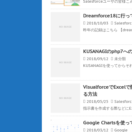
Salesforceユーザの皆様こんば
Dreamforce18に行
2018/10/03
Salesfor
昨年の記録はこちら 【dreamf
KUSANAGIのphp
2018/09/12
未分類
KUSANAGIを使ってから
VisualforceでE
る方法
2018/05/25
Salesfor
指示書を作成する際などにEx
Google Charts
2018/03/12
Google