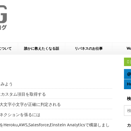
yについて
誰かに教えたくなる話
リバネスのお仕事
Wo
@
てみよう
H
e 動的にカスタム項目を取得する
検
ーでは大文字小文字が正確に判定される
多のコネクションを張るには
u,AWS,Salesforce,Einstein Analyticsで構築しまし
カ