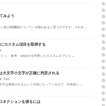
ってみよう
に投げ銭機能がついている物があると思うのですが、それを ...
ce 動的にカスタム項目を取得する
ce
。 参考：sobjectを利用したカスタムオブジェ ...
ローでは大文字小文字が正確に判定される
ce
,
Tips
文字は無視されるという仕様になっているので、全体的に ...
対多のコネクションを張るには