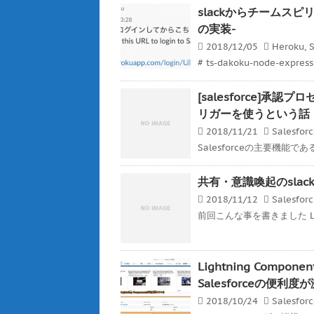
slackからチームスピリッ
の実装-
2018/12/05
Heroku
,
S
# ts-dakoku-node-expre
[salesforce]
リガーを使うという話
2018/11/21
Salesfor
Salesforceの主要機能
共有・意識喚起のslackと
2018/11/12
Salesfor
前回こんな事を書きました Ligh
Lightning Co
Salesforceの便利
2018/10/24
Salesfor