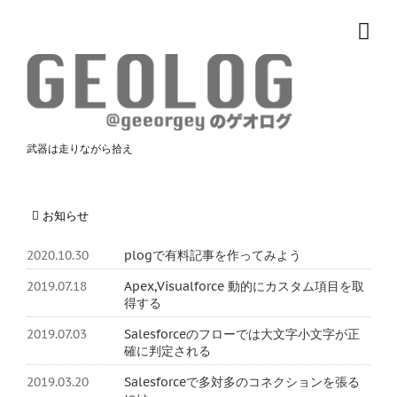
武器は走りながら拾え
お知らせ
2020.10.30
plogで有料記事を作ってみよう
2019.07.18
Apex,Visualforce 動的にカスタム項目を取
得する
2019.07.03
Salesforceのフローでは大文字小文字が正
確に判定される
2019.03.20
Salesforceで多対多のコネクションを張る