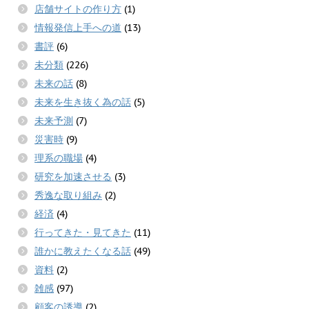
店舗サイトの作り方
(1)
情報発信上手への道
(13)
書評
(6)
未分類
(226)
未来の話
(8)
未来を生き抜く為の話
(5)
未来予測
(7)
災害時
(9)
理系の職場
(4)
研究を加速させる
(3)
秀逸な取り組み
(2)
経済
(4)
行ってきた・見てきた
(11)
誰かに教えたくなる話
(49)
資料
(2)
雑感
(97)
顧客の誘導
(2)