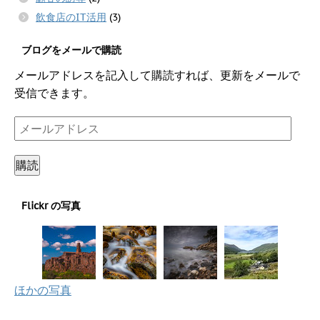
飲食店のIT活用
(3)
ブログをメールで購読
メールアドレスを記入して購読すれば、更新をメールで
受信できます。
メ
ー
ル
購読
ア
ド
Flickr の写真
レ
ス
ほかの写真